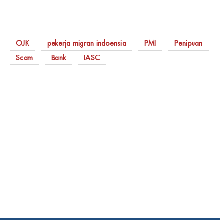
OJK
pekerja migran indoensia
PMI
Penipuan
Scam
Bank
IASC