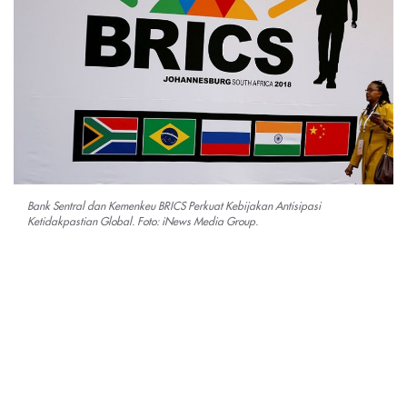
Bank Sentral dan Kemenkeu BRICS Perkuat Kebijakan Antisipasi
Ketidakpastian Global. Foto: iNews Media Group.