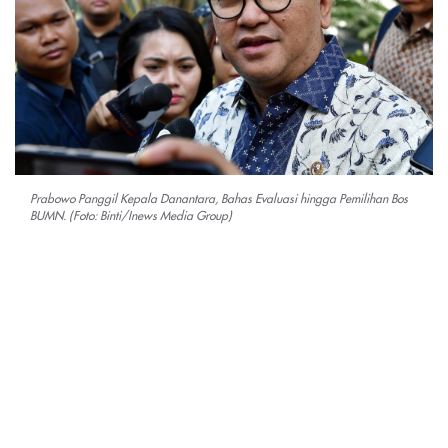
Prabowo Panggil Kepala Danantara, Bahas Evaluasi hingga Pemilihan Bos
BUMN. (Foto: Binti/Inews Media Group)