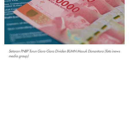
Setoran PNBP Turun Gara-Gara Dividen BUMN Masuk Danantara (foto inews
media group)