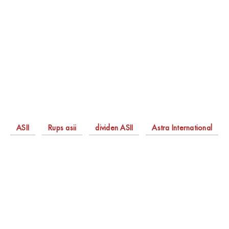
ASII
Rups asii
dividen ASII
Astra International