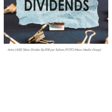
Astra (ASII) Tebar Dividen Rp308 per Saham (FOTO:iNews Media Group)