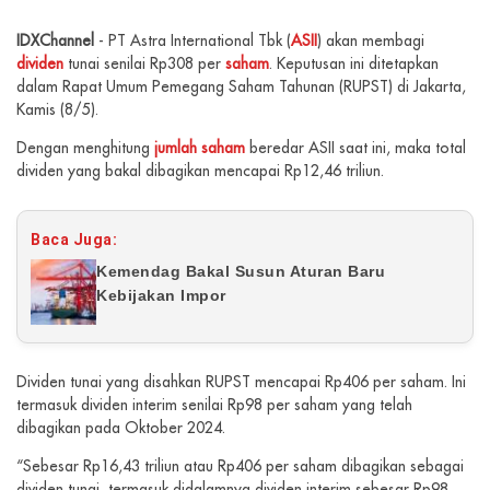
IDXChannel
- PT Astra International Tbk (
ASII
) akan membagi
dividen
tunai senilai Rp308 per
saham
. Keputusan ini ditetapkan
dalam Rapat Umum Pemegang Saham Tahunan (RUPST) di Jakarta,
Kamis (8/5).
Dengan menghitung
jumlah saham
beredar ASII saat ini, maka total
dividen yang bakal dibagikan mencapai Rp12,46 triliun.
Baca Juga:
Kemendag Bakal Susun Aturan Baru
Kebijakan Impor
Dividen tunai yang disahkan RUPST mencapai Rp406 per saham. Ini
termasuk dividen interim senilai Rp98 per saham yang telah
dibagikan pada Oktober 2024.
“Sebesar Rp16,43 triliun atau Rp406 per saham dibagikan sebagai
dividen tunai, termasuk didalamnya dividen interim sebesar Rp98