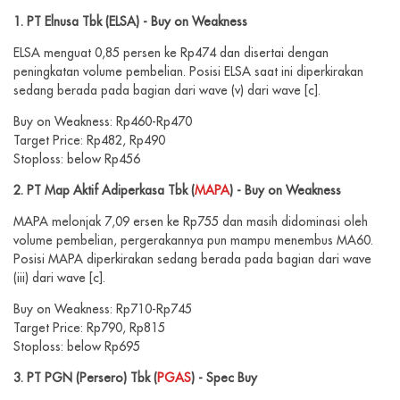
1. PT Elnusa Tbk (ELSA) - Buy on Weakness
ELSA menguat 0,85 persen ke Rp474 dan disertai dengan
peningkatan volume pembelian. Posisi ELSA saat ini diperkirakan
sedang berada pada bagian dari wave (v) dari wave [c].
Buy on Weakness: Rp460-Rp470
Target Price: Rp482, Rp490
Stoploss: below Rp456
2. PT Map Aktif Adiperkasa Tbk (
MAPA
) - Buy on Weakness
MAPA melonjak 7,09 ersen ke Rp755 dan masih didominasi oleh
volume pembelian, pergerakannya pun mampu menembus MA60.
Posisi MAPA diperkirakan sedang berada pada bagian dari wave
(iii) dari wave [c].
Buy on Weakness: Rp710-Rp745
Target Price: Rp790, Rp815
Stoploss: below Rp695
3. PT PGN (Persero) Tbk (
PGAS
) - Spec Buy