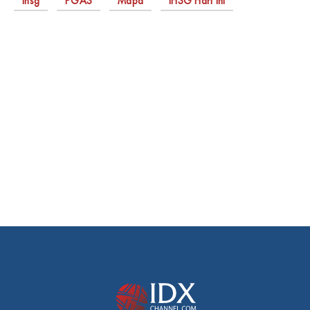
Ihsg
PGAS
Mapa
IHSG Hari ini