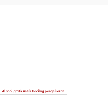
AI tool gratis untuk tracking pengeluaran