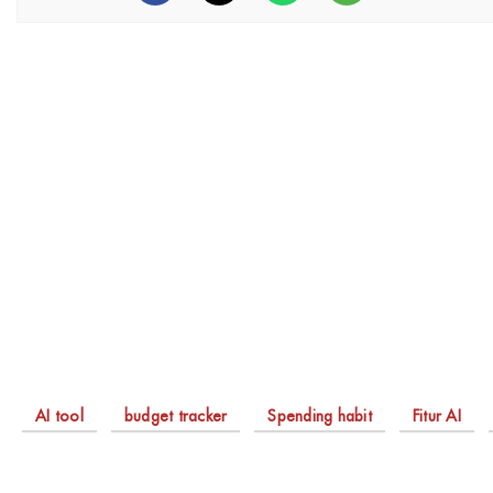
AI tool
budget tracker
Spending habit
Fitur AI