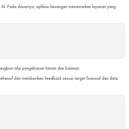
tur AI. Pada dasarnya, aplikasi keuangan menawarkan layanan yang
ngkum nilai pengeluaran harian dan bulanan.
hensif dan memberikan feedback sesuai target finansial dan data