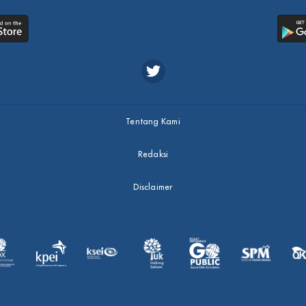
Tentang Kami
Redaksi
Disclaimer