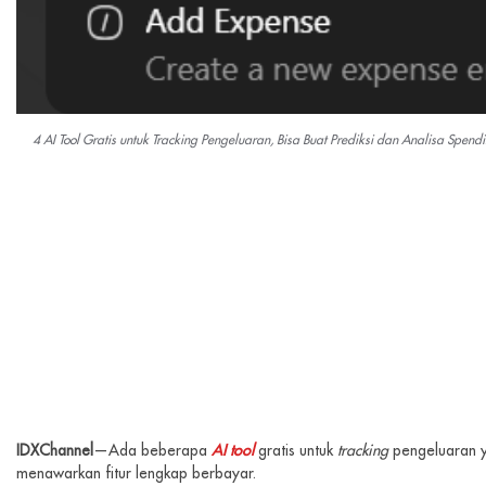
4 AI Tool Gratis untuk Tracking Pengeluaran, Bisa Buat Prediksi dan Analisa Spendi
IDXChannel
—Ada beberapa
AI tool
gratis untuk
tracking
pengeluaran y
menawarkan fitur lengkap berbayar.