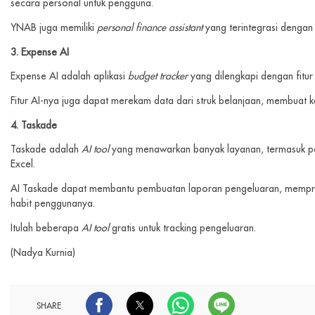
secara personal untuk pengguna.
YNAB juga memiliki
personal finance assistant
yang terintegrasi denga
3. Expense AI
Expense AI adalah aplikasi
budget tracker
yang dilengkapi dengan fitur
Fitur AI-nya juga dapat merekam data dari struk belanjaan, membuat 
4. Taskade
Taskade adalah
AI tool
yang menawarkan banyak layanan, termasuk p
Excel.
AI Taskade dapat membantu pembuatan laporan pengeluaran, mempred
habit penggunanya.
Itulah beberapa
AI tool
gratis untuk tracking pengeluaran.
(Nadya Kurnia)
SHARE