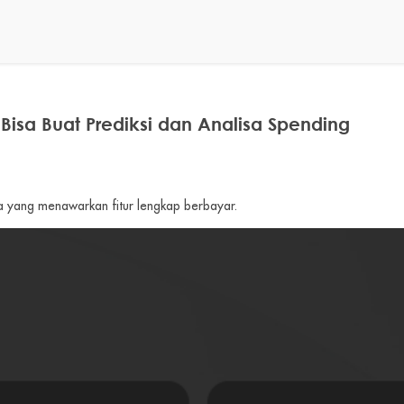
 Bisa Buat Prediksi dan Analisa Spending
ga yang menawarkan fitur lengkap berbayar.