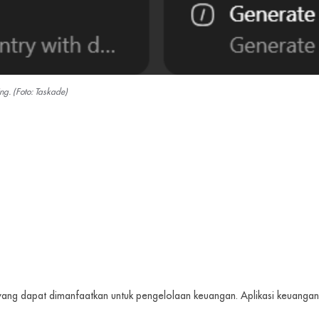
ng. (Foto: Taskade)
ang dapat dimanfaatkan untuk pengelolaan keuangan. Aplikasi keuangan p