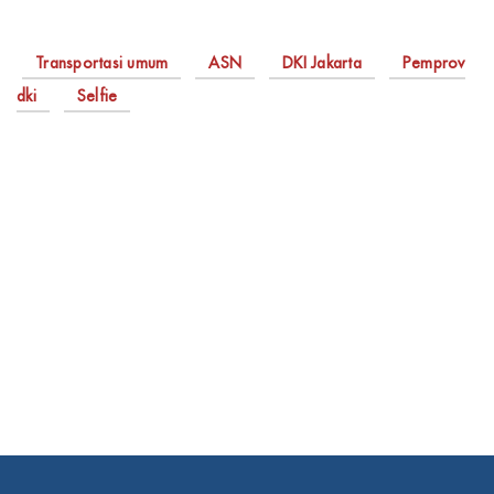
Transportasi umum
ASN
DKI Jakarta
Pemprov
dki
Selfie