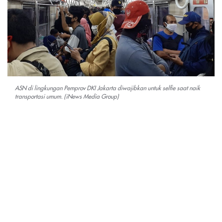
ASN di lingkungan Pemprov DKI Jakarta diwajibkan untuk selfie saat naik
transportasi umum. (iNews Media Group)