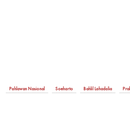
Pahlawan Nasional
Soeharto
Bahlil Lahadalia
Pra