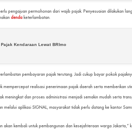
rlu pengajuan permohonan dari wajib pajak. Penyesuaian dilakukan lang
enakan
denda
keterlambatan.
r Pajak Kendaraan Lewat BRImo
eterlambatan pembayaran pajak terutang. Jadi cukup bayar pokok pajakny
uk mempercepat realisasi penerimaan pajak daerah serta memberikan sti
jak meningkat dan proses administrasi menjadi semakin mudah serta trans
lalui aplikasi SIGNAL, masyarakat tidak perlu datang ke kantor Samsat.
an akan kembali untuk pembangunan dan kesejahteraan warga Jakarta,” k