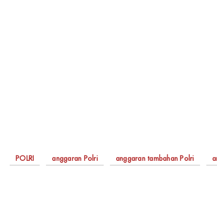
POLRI
anggaran Polri
anggaran tambahan Polri
a