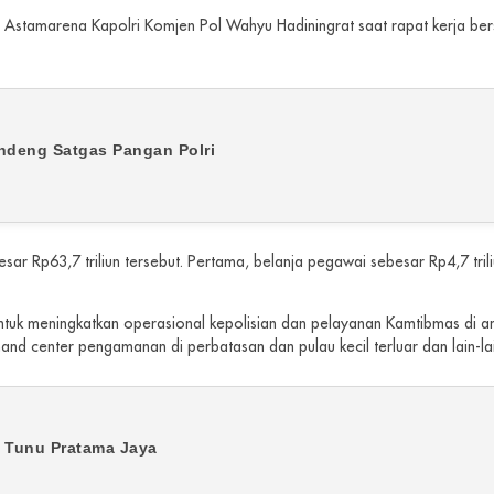
a Astamarena Kapolri Komjen Pol Wahyu Hadiningrat saat rapat kerja ber
ndeng Satgas Pangan Polri
Rp63,7 triliun tersebut. Pertama, belanja pegawai sebesar Rp4,7 triliu
n untuk meningkatkan operasional kepolisian dan pelayanan Kamtibmas d
and center pengamanan di perbatasan dan pulau kecil terluar dan lain-la
P Tunu Pratama Jaya