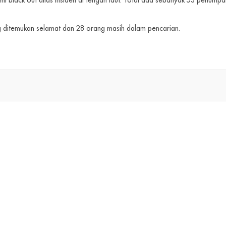
 black out alias insiden di tengah laut. Total ada sebanyak 53 penumpan
g ditemukan selamat dan 28 orang masih dalam pencarian.