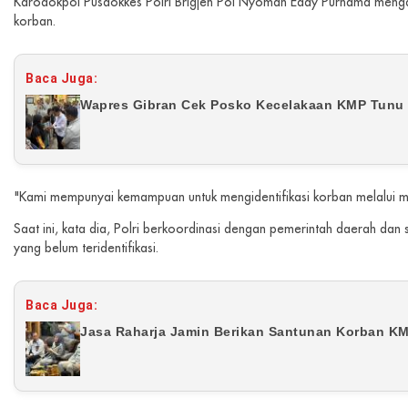
Karodokpol Pusdokkes Polri Brigjen Pol Nyoman Eddy Purnama mengata
korban.
Baca Juga:
Wapres Gibran Cek Posko Kecelakaan KMP Tunu
"Kami mempunyai kemampuan untuk mengidentifikasi korban melalui m
Saat ini, kata dia, Polri berkoordinasi dengan pemerintah daerah dan 
yang belum teridentifikasi.
Baca Juga:
Jasa Raharja Jamin Berikan Santunan Korban K