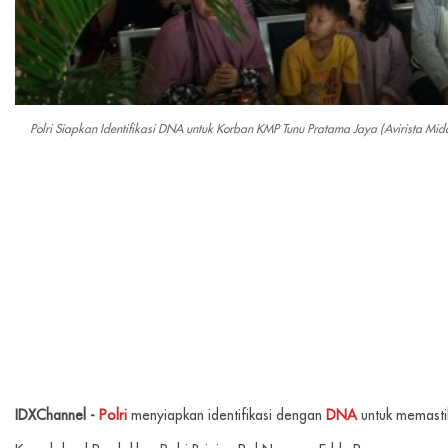
Polri Siapkan Identifikasi DNA untuk Korban KMP Tunu Pratama Jaya (Avirista 
IDXChannel -
Polri
menyiapkan identifikasi dengan
DNA
untuk memasti