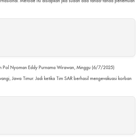
rnasional. Metode itu disiapkan jika sudah ada tanda-tanda penemuan
rigjen Pol Nyoman Eddy Purnama Wirawan, Minggu (6/7/2025)
uwangi, Jawa Timur. Jadi ketika Tim SAR berhasil mengevakuasi korban