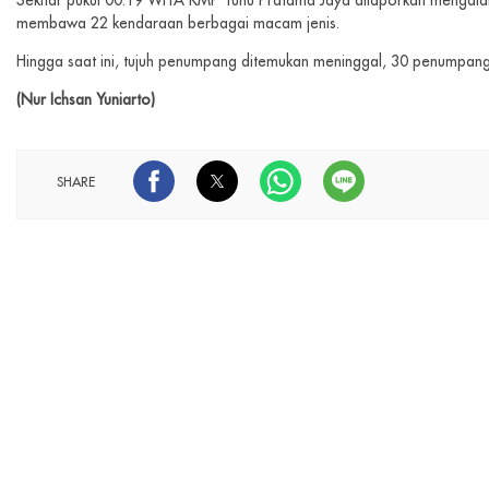
Sekitar pukul 00.19 WITA KMP Tunu Pratama Jaya dilaporkan mengalami
membawa 22 kendaraan berbagai macam jenis.
Hingga saat ini, tujuh penumpang ditemukan meninggal, 30 penumpan
(Nur Ichsan Yuniarto)
SHARE