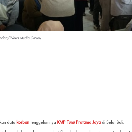
Midadaa/iNews Media Group)
kan data
korban
tenggelamnya
KMP Tunu Pratama Jaya
di Selat Bali.