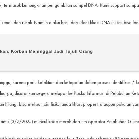
ak, termasuk kemungkinan pengambilan sampel DNA. Kami support sampai di
ikenali dan rusak. Namun diakui hasil dari identifikasi DNA itu tak bisa la
an, Korban Meninggal Jadi Tujuh Orang
gu, karena perlu ketelitian dan ketepatan dalam proses identifikasi," k
uarga, disarankan segera melapor ke Posko Informasi di Pelabuhan Ket
an hilang, bisa meliputi ciri fisik, tanda khas, properti ataupun pakaian y
amis (3/7/2025) muncul kode merah dari tim operator Pelabuhan Gilima