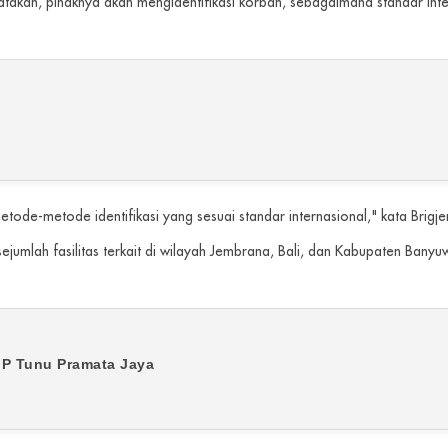
kan, pihaknya akan mengidentifikasi korban, sebagaimana standar inte
etode-metode identifikasi yang sesuai standar internasional," kata B
sejumlah fasilitas terkait di wilayah Jembrana, Bali, dan Kabupaten Bany
MP Tunu Pramata Jaya