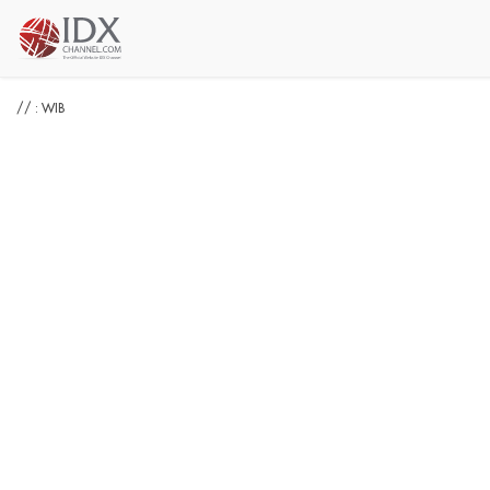
// : WIB