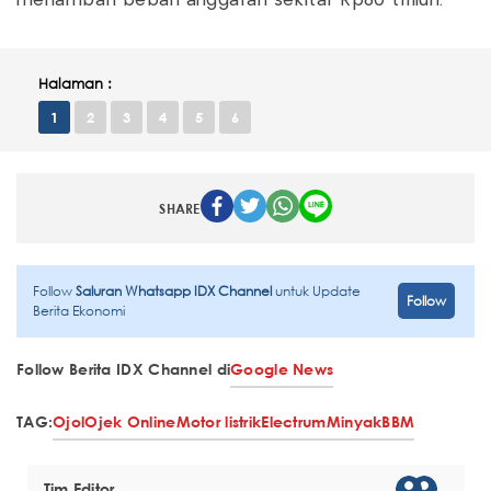
menambah beban anggaran sekitar Rp80 triliun.
Halaman :
1
2
3
4
5
6
SHARE
Follow
Saluran Whatsapp IDX Channel
untuk Update
Follow
Berita Ekonomi
Follow Berita IDX Channel di
Google News
TAG:
Ojol
Ojek Online
Motor listrik
Electrum
Minyak
BBM
Tim Editor