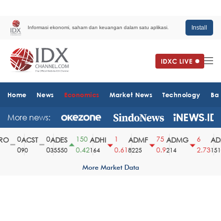
Install
Informasi ekonomi, saham dan keuangan dalam satu aplikasi.
Home
News
Economics
Market News
Technology
Ba
More news:
0
0
150
1
75
6
O
ACST
ADES
ADHI
ADMF
ADMG
ADM
0
0
0.42
0.61
0.9
2.73
90
35550
164
8225
214
1510
More Market Data