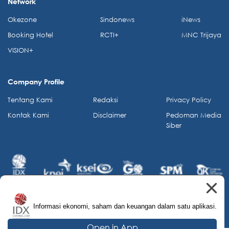
Network
Okezone
Sindonews
iNews
Booking Hotel
RCTI+
MNC Trijaya
VISION+
Company Profile
Tentang Kami
Redaksi
Privacy Policy
Kontak Kami
Disclaimer
Pedoman Media
Siber
Informasi ekonomi, saham dan keuangan dalam satu aplikasi.
© 2026 IDX Channel. All Rights Reserved.
Open in App