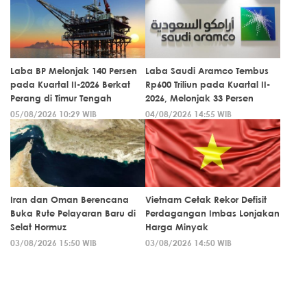
Laba BP Melonjak 140 Persen
Laba Saudi Aramco Tembus
pada Kuartal II-2026 Berkat
Rp600 Triliun pada Kuartal II-
Perang di Timur Tengah
2026, Melonjak 33 Persen
05/08/2026 10:29 WIB
04/08/2026 14:55 WIB
Iran dan Oman Berencana
Vietnam Cetak Rekor Defisit
Buka Rute Pelayaran Baru di
Perdagangan Imbas Lonjakan
Selat Hormuz
Harga Minyak
03/08/2026 15:50 WIB
03/08/2026 14:50 WIB