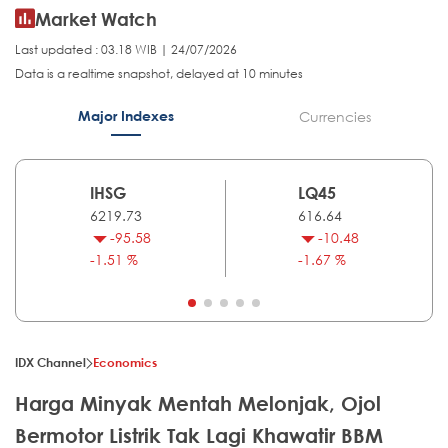
Market Watch
Last updated : 03.18 WIB | 24/07/2026
Data is a realtime snapshot, delayed at 10 minutes
Major Indexes
Currencies
IHSG
LQ45
6219.73
616.64
-95.58
-10.48
-1.51 %
-1.67 %
IDX Channel
Economics
Harga Minyak Mentah Melonjak, Ojol
Bermotor Listrik Tak Lagi Khawatir BBM