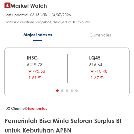
Market Watch
Last updated : 03.18 WIB | 24/07/2026
Data is a realtime snapshot, delayed at 10 minutes
Major Indexes
Currencies
IHSG
LQ45
6219.73
616.64
-95.58
-10.48
-1.51 %
-1.67 %
IDX Channel
Economics
Pemerintah Bisa Minta Setoran Surplus BI
untuk Kebutuhan APBN