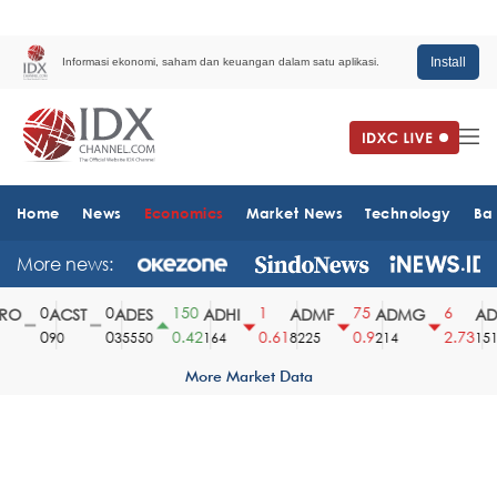
Install
Informasi ekonomi, saham dan keuangan dalam satu aplikasi.
Home
News
Economics
Market News
Technology
Ba
More news:
0
0
150
1
75
6
O
ACST
ADES
ADHI
ADMF
ADMG
ADM
0
0
0.42
0.61
0.9
2.73
90
35550
164
8225
214
1510
More Market Data