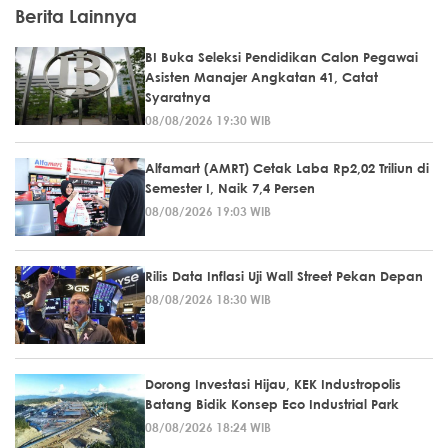
Berita Lainnya
BI Buka Seleksi Pendidikan Calon Pegawai
Asisten Manajer Angkatan 41, Catat
Syaratnya
08/08/2026 19:30 WIB
Alfamart (AMRT) Cetak Laba Rp2,02 Triliun di
Semester I, Naik 7,4 Persen
08/08/2026 19:03 WIB
Rilis Data Inflasi Uji Wall Street Pekan Depan
08/08/2026 18:30 WIB
Dorong Investasi Hijau, KEK Industropolis
Batang Bidik Konsep Eco Industrial Park
08/08/2026 18:24 WIB