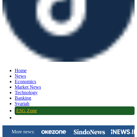
Home
News
Economics
Market News
Technology
Banking
Syariah
ESG Zone
More news: