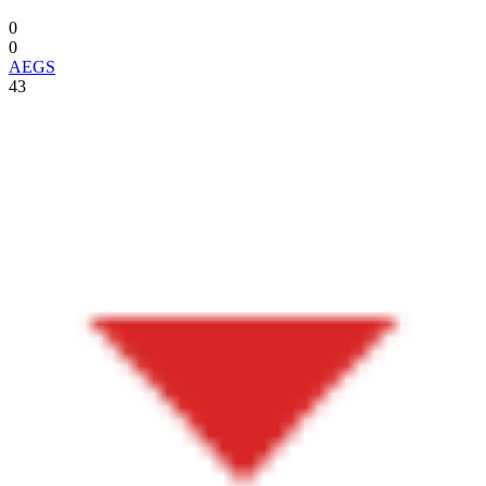
0
0
AEGS
43