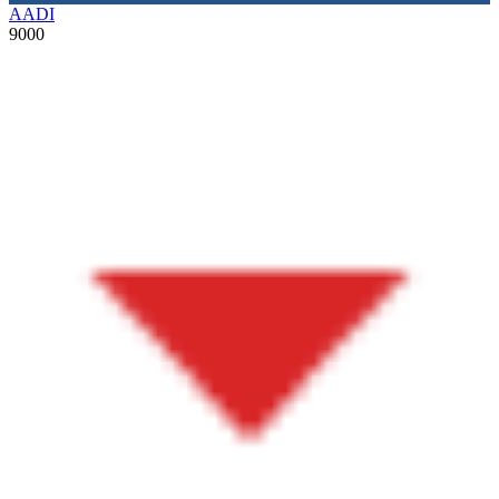
AADI
9000