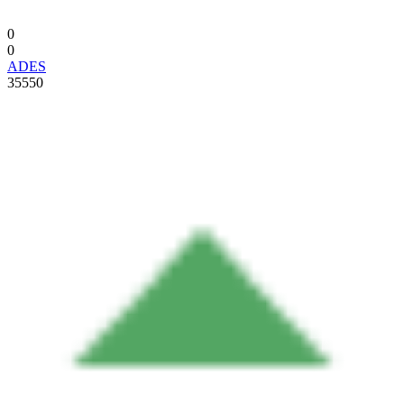
0
0
ADES
35550