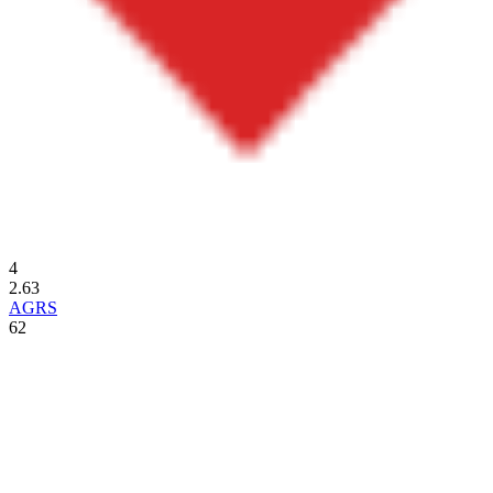
4
2.63
AGRS
62