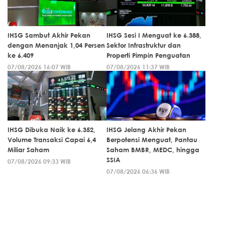
IHSG Sambut Akhir Pekan
IHSG Sesi I Menguat ke 6.388,
dengan Menanjak 1,04 Persen
Sektor Infrastruktur dan
ke 6.409
Properti Pimpin Penguatan
07/08/2026 16:07 WIB
07/08/2026 11:37 WIB
IHSG Dibuka Naik ke 6.352,
IHSG Jelang Akhir Pekan
Volume Transaksi Capai 6,4
Berpotensi Menguat, Pantau
Miliar Saham
Saham BMBR, MEDC, hingga
SSIA
07/08/2026 09:33 WIB
07/08/2026 06:36 WIB