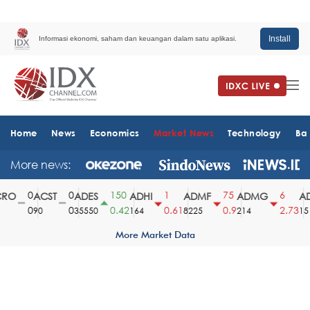
Install
Informasi ekonomi, saham dan keuangan dalam satu aplikasi.
Home
News
Economics
Market News
Technology
Ba
More news:
0
0
150
1
75
6
O
ACST
ADES
ADHI
ADMF
ADMG
AD
0
0
0.42
0.61
0.9
2.73
90
35550
164
8225
214
1510
More Market Data