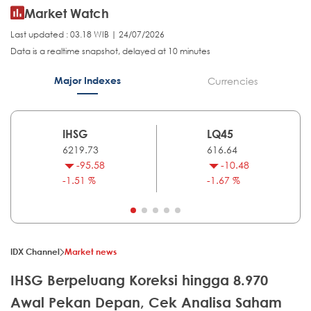
Market Watch
Last updated : 03.18 WIB | 24/07/2026
Data is a realtime snapshot, delayed at 10 minutes
Major Indexes
Currencies
IHSG
LQ45
6219.73
616.64
-95.58
-10.48
-1.51 %
-1.67 %
IDX Channel
Market news
IHSG Berpeluang Koreksi hingga 8.970
Awal Pekan Depan, Cek Analisa Saham