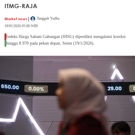
ITMG-RAJA
|
Market news
Tangguh Yudha
18/01/2026 05:00 WIB
Indeks Harga Saham Gabungan (IHSG) diprediksi mengalami koreksi
hingga 8.970 pada pekan depan, Senin (19/1/2026).