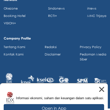
Okezone
Sindonews
iNews
Booking Hotel
RCTI+
MNC Trijaya
VISION+
Company Profile
Tentang Kami
Redaksi
Privacy Policy
Kontak Kami
Disclaimer
Pedoman Media
Siber
Informasi ekonomi, saham dan keuangan dalam satu aplikasi.
© 2026 IDX Channel. All Rights Reserved.
Open in App