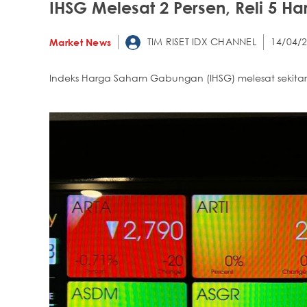
IHSG Melesat 2 Persen, Reli 5 Hari
TIM RISET IDX CHANNEL
14/04/2
Market News
Indeks Harga Saham Gabungan (IHSG) melesat sekitar