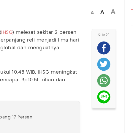
A
A
A
(
IHSG
) melesat sekitar 2 persen
SHARE
rpanjang reli menjadi lima hari
n global dan menguatnya
 pukul 10.48 WIB, IHSG meningkat
mencapai Rp10,51 triliun dan
rbang 17 Persen