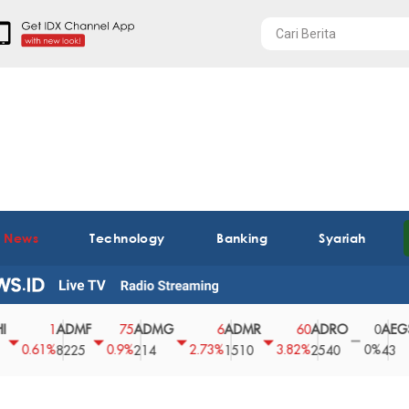
t News
Technology
Banking
Syariah
ADMF
ADMG
ADMR
ADRO
AEGS
1
75
6
60
0
.61%
0.9%
2.73%
3.82%
0%
2
8225
214
1510
2540
43