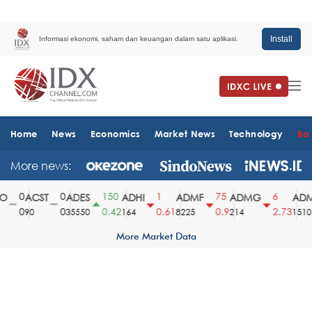
Install
Informasi ekonomi, saham dan keuangan dalam satu aplikasi.
Home
News
Economics
Market News
Technology
Ba
More news:
0
0
150
1
75
6
ACST
ADES
ADHI
ADMF
ADMG
ADMR
0
0
0.42
0.61
0.9
2.73
90
35550
164
8225
214
1510
More Market Data