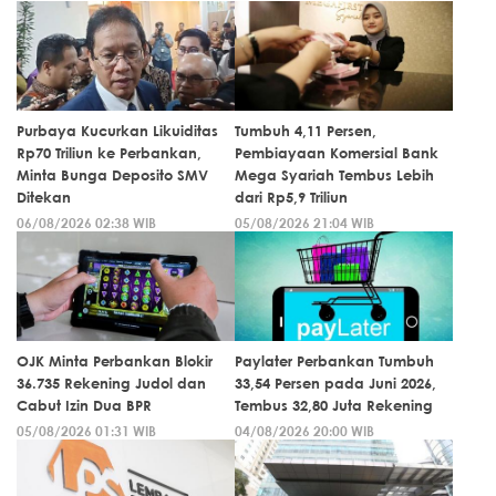
Purbaya Kucurkan Likuiditas
Tumbuh 4,11 Persen,
Rp70 Triliun ke Perbankan,
Pembiayaan Komersial Bank
Minta Bunga Deposito SMV
Mega Syariah Tembus Lebih
Ditekan
dari Rp5,9 Triliun
06/08/2026 02:38 WIB
05/08/2026 21:04 WIB
OJK Minta Perbankan Blokir
Paylater Perbankan Tumbuh
36.735 Rekening Judol dan
33,54 Persen pada Juni 2026,
Cabut Izin Dua BPR
Tembus 32,80 Juta Rekening
05/08/2026 01:31 WIB
04/08/2026 20:00 WIB