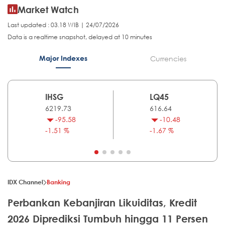
Market Watch
Last updated : 03.18 WIB | 24/07/2026
Data is a realtime snapshot, delayed at 10 minutes
Major Indexes
Currencies
IHSG
LQ45
6219.73
616.64
-95.58
-10.48
-1.51 %
-1.67 %
IDX Channel
Banking
Perbankan Kebanjiran Likuiditas, Kredit
2026 Diprediksi Tumbuh hingga 11 Persen