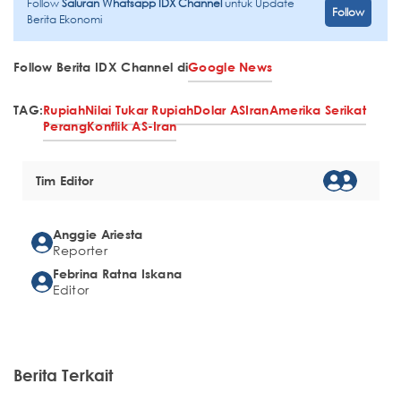
Follow
Saluran Whatsapp IDX Channel
untuk Update
Follow
Berita Ekonomi
Follow Berita IDX Channel di
Google News
TAG:
Rupiah
Nilai Tukar Rupiah
Dolar AS
Iran
Amerika Serikat
Perang
Konflik AS-Iran
Tim Editor
Anggie Ariesta
Reporter
Febrina Ratna Iskana
Editor
Berita Terkait