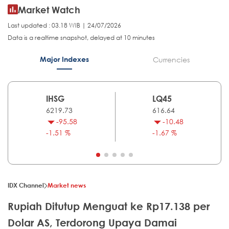
Market Watch
Last updated : 03.18 WIB | 24/07/2026
Data is a realtime snapshot, delayed at 10 minutes
Major Indexes
Currencies
IHSG
LQ45
6219.73
616.64
-95.58
-10.48
-1.51 %
-1.67 %
IDX Channel
Market news
Rupiah Ditutup Menguat ke Rp17.138 per
Dolar AS, Terdorong Upaya Damai