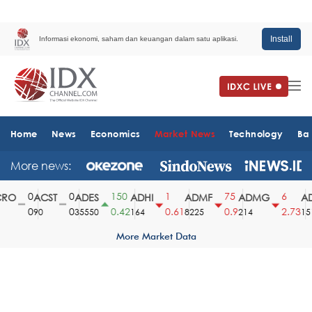
Install
Informasi ekonomi, saham dan keuangan dalam satu aplikasi.
Home
News
Economics
Market News
Technology
Ba
More news:
0
0
150
1
75
6
O
ACST
ADES
ADHI
ADMF
ADMG
AD
0
0
0.42
0.61
0.9
2.73
90
35550
164
8225
214
1510
More Market Data