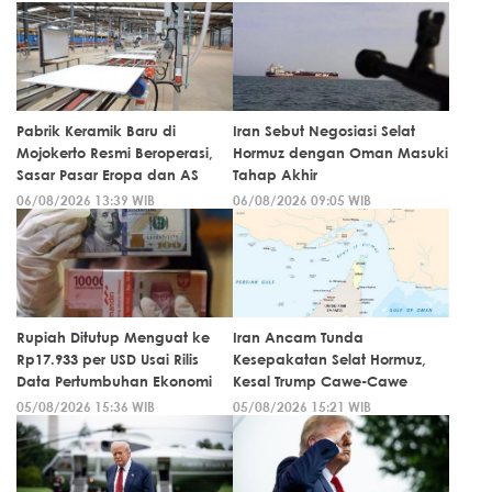
Pabrik Keramik Baru di
Iran Sebut Negosiasi Selat
Mojokerto Resmi Beroperasi,
Hormuz dengan Oman Masuki
Sasar Pasar Eropa dan AS
Tahap Akhir
06/08/2026 13:39 WIB
06/08/2026 09:05 WIB
Rupiah Ditutup Menguat ke
Iran Ancam Tunda
Rp17.933 per USD Usai Rilis
Kesepakatan Selat Hormuz,
Data Pertumbuhan Ekonomi
Kesal Trump Cawe-Cawe
05/08/2026 15:36 WIB
05/08/2026 15:21 WIB