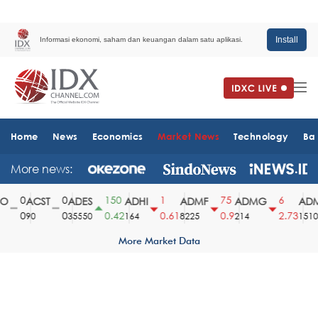
Install
Informasi ekonomi, saham dan keuangan dalam satu aplikasi.
Home
News
Economics
Market News
Technology
Ba
More news:
0
0
150
1
75
6
ACST
ADES
ADHI
ADMF
ADMG
ADM
0
0
0.42
0.61
0.9
2.73
90
35550
164
8225
214
1510
More Market Data