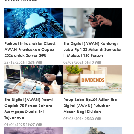
Perkuat Infrastruktur Cloud,
Era Digital (AWAN) Kantongi
AWAN Prioritaskan Capex
Laba Rp4,22 Miliar di Semester
2026 untuk Server GPU
I, Melesat 150 Persen
28/12/2025 12:35 WIB
02/08/2025 05:10 WIB
Era Digital (AWAN) Resmi
Raup Laba Rp624 Miliar, Era
Caplok 75 Persen Saham
Digital (AWAN) Putuskan
Marygops Studio, Ini
Absen Bagi Dividen
Tujuannya
07/06/2024 05:30 WIB
09/04/2025 19:27 WIB