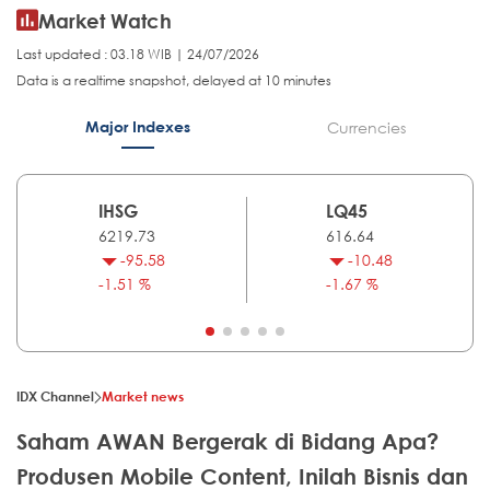
Market Watch
Last updated : 03.18 WIB | 24/07/2026
Data is a realtime snapshot, delayed at 10 minutes
Major Indexes
Currencies
IHSG
LQ45
6219.73
616.64
-95.58
-10.48
-1.51 %
-1.67 %
IDX Channel
Market news
Saham AWAN Bergerak di Bidang Apa?
Produsen Mobile Content, Inilah Bisnis dan