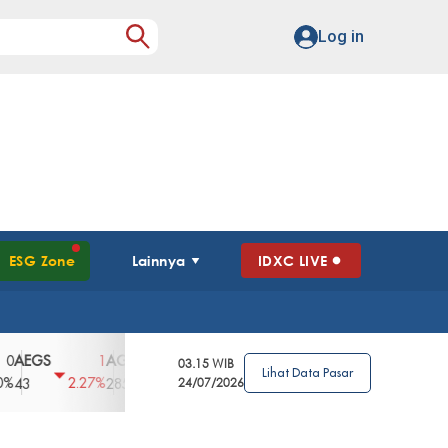
Log in
ESG Zone
Lainnya
IDXC LIVE
GS
AGII
AGRO
AGRS
AHAP
AIM
1
100
4
0
2
03.15 WIB
Lihat Data Pasar
2.27%
3.39%
2.63%
0%
2.04%
2850
148
24/07/2026
62
96
360