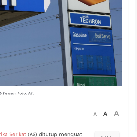
 Persen. Foto: AP.
A
A
A
ika Serikat
(AS) ditutup menguat