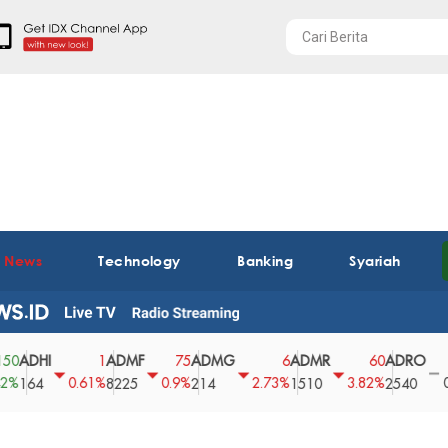
t News
Technology
Banking
Syariah
HI
ADMF
ADMG
ADMR
ADRO
AE
1
75
6
60
0
0.61%
0.9%
2.73%
3.82%
0%
4
8225
214
1510
2540
43