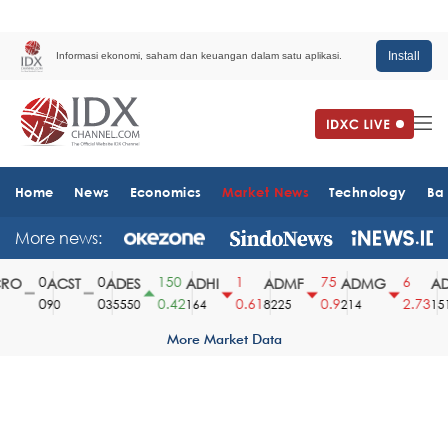
Install
Informasi ekonomi, saham dan keuangan dalam satu aplikasi.
Home
News
Economics
Market News
Technology
Ba
More news:
0
0
150
1
75
6
O
ACST
ADES
ADHI
ADMF
ADMG
AD
0
0
0.42
0.61
0.9
2.73
90
35550
164
8225
214
1510
More Market Data