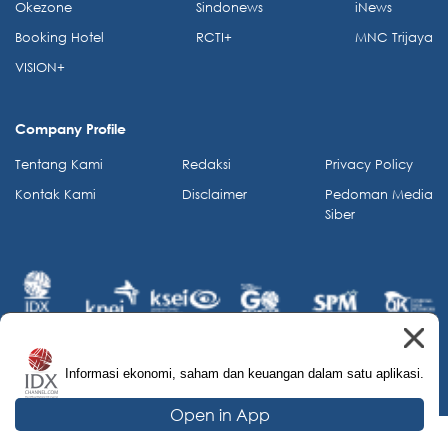
Okezone
Sindonews
iNews
Booking Hotel
RCTI+
MNC Trijaya
VISION+
Company Profile
Tentang Kami
Redaksi
Privacy Policy
Kontak Kami
Disclaimer
Pedoman Media
Siber
Informasi ekonomi, saham dan keuangan dalam satu aplikasi.
© 2026 IDX Channel. All Rights Reserved.
Open in App