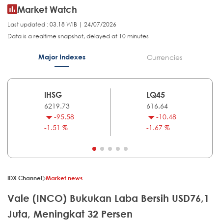
Market Watch
Last updated : 03.18 WIB | 24/07/2026
Data is a realtime snapshot, delayed at 10 minutes
Major Indexes
Currencies
IHSG
LQ45
6219.73
616.64
-95.58
-10.48
-1.51 %
-1.67 %
IDX Channel
Market news
Vale (INCO) Bukukan Laba Bersih USD76,1
Juta, Meningkat 32 Persen