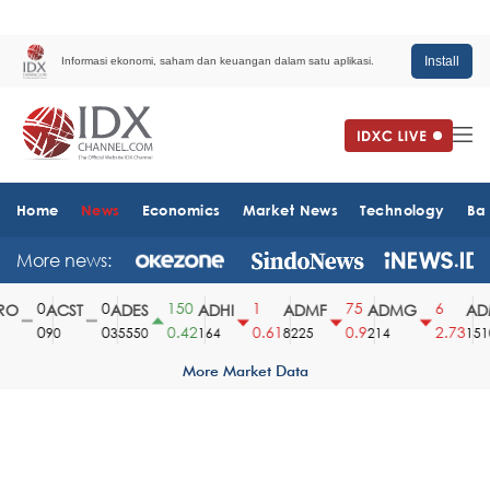
Install
Informasi ekonomi, saham dan keuangan dalam satu aplikasi.
Home
News
Economics
Market News
Technology
Ba
More news:
0
0
150
1
75
6
O
ACST
ADES
ADHI
ADMF
ADMG
ADM
0
0
0.42
0.61
0.9
2.73
90
35550
164
8225
214
1510
More Market Data