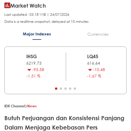
Market Watch
Last updated : 03.18 WIB | 24/07/2026
Data is a realtime snapshot, delayed at 10 minutes
Major Indexes
Currencies
IHSG
LQ45
6219.73
616.64
-95.58
-10.48
-1.51 %
-1.67 %
IDX Channel
News
Butuh Perjuangan dan Konsistensi Panjang
Dalam Menjaga Kebebasan Pers