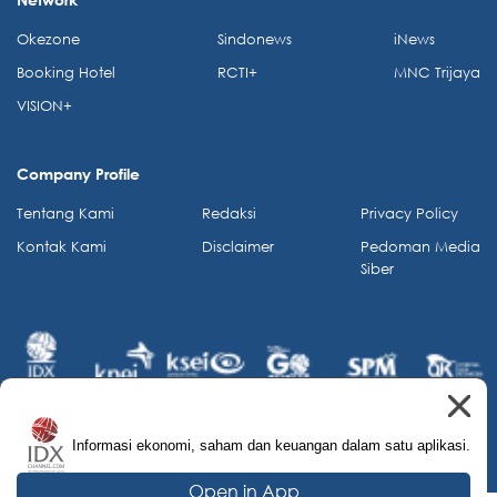
Okezone
Sindonews
iNews
Booking Hotel
RCTI+
MNC Trijaya
VISION+
Company Profile
Tentang Kami
Redaksi
Privacy Policy
Kontak Kami
Disclaimer
Pedoman Media
Siber
Informasi ekonomi, saham dan keuangan dalam satu aplikasi.
© 2026 IDX Channel. All Rights Reserved.
Open in App