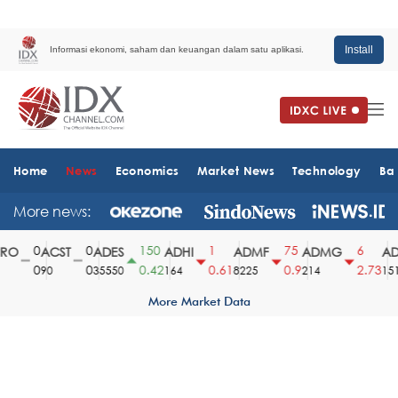
Install
Informasi ekonomi, saham dan keuangan dalam satu aplikasi.
Home
News
Economics
Market News
Technology
Ba
More news:
0
0
150
1
75
6
O
ACST
ADES
ADHI
ADMF
ADMG
ADM
0
0
0.42
0.61
0.9
2.73
90
35550
164
8225
214
1510
More Market Data