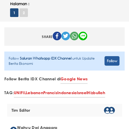
Halaman :
1
2
SHARE
Follow
Saluran Whatsapp IDX Channel
untuk Update
Follow
Berita Ekonomi
Follow Berita IDX Channel di
Google News
TAG:
UNIFIL
Lebanon
Prancis
Indonesia
Israel
Hizbullah
Tim Editor
Wahyu Dwi Anggoro