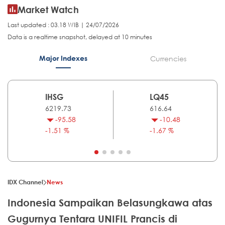
Market Watch
Last updated : 03.18 WIB | 24/07/2026
Data is a realtime snapshot, delayed at 10 minutes
Major Indexes
Currencies
IHSG
LQ45
6219.73
616.64
-95.58
-10.48
-1.51 %
-1.67 %
IDX Channel
News
Indonesia Sampaikan Belasungkawa atas
Gugurnya Tentara UNIFIL Prancis di