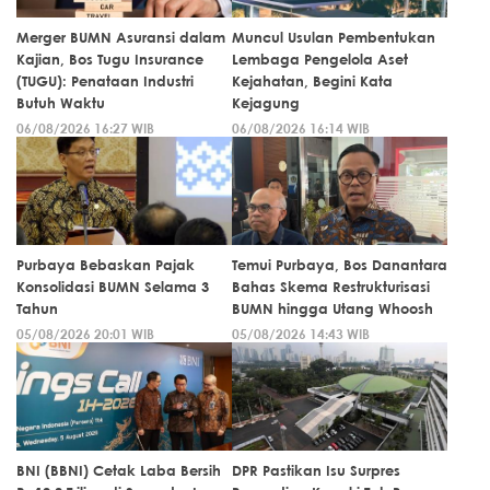
Merger BUMN Asuransi dalam
Muncul Usulan Pembentukan
Kajian, Bos Tugu Insurance
Lembaga Pengelola Aset
(TUGU): Penataan Industri
Kejahatan, Begini Kata
Butuh Waktu
Kejagung
06/08/2026 16:27 WIB
06/08/2026 16:14 WIB
Purbaya Bebaskan Pajak
Temui Purbaya, Bos Danantara
Konsolidasi BUMN Selama 3
Bahas Skema Restrukturisasi
Tahun
BUMN hingga Utang Whoosh
05/08/2026 20:01 WIB
05/08/2026 14:43 WIB
BNI (BBNI) Cetak Laba Bersih
DPR Pastikan Isu Surpres