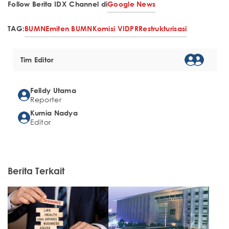
Follow Berita IDX Channel di
Google News
TAG:
BUMN
Emiten BUMN
Komisi VI
DPR
Restrukturisasi
Tim Editor
Felldy Utama
Reporter
Kurnia Nadya
Editor
Berita Terkait