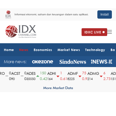
Install
Informasi ekonomi, saham dan keuangan dalam satu aplikasi.
Home
News
Economics
Market News
Technology
Ba
More news:
0
0
150
1
75
6
O
ACST
ADES
ADHI
ADMF
ADMG
ADM
0
0
0.42
0.61
0.9
2.73
90
35550
164
8225
214
1510
More Market Data