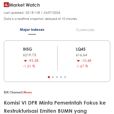
Market Watch
Last updated : 03.18 WIB | 24/07/2026
Data is a realtime snapshot, delayed at 10 minutes
Major Indexes
Currencies
IHSG
LQ45
6219.73
616.64
-95.58
-10.48
-1.51 %
-1.67 %
IDX Channel
News
Komisi VI DPR Minta Pemerintah Fokus ke
Restrukturisasi Emiten BUMN yang