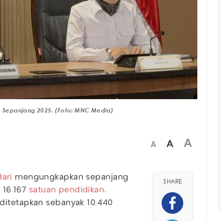
ah Sepanjang 2025. (Foto: MNC Media)
A
A
A
ari
mengungkapkan sepanjang
SHARE
 16.167
satuan pendidikan
.
ditetapkan sebanyak 10.440