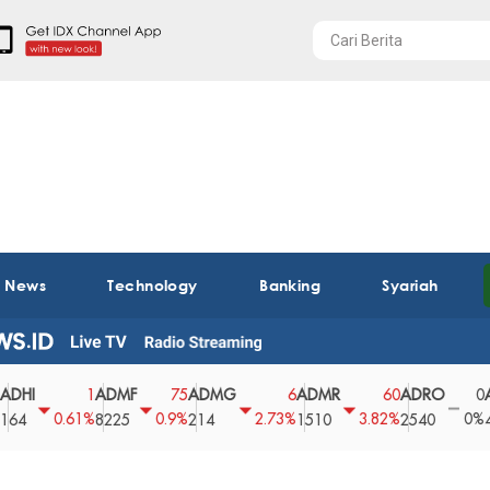
t News
Technology
Banking
Syariah
ADMF
ADMG
ADMR
ADRO
AEGS
1
75
6
60
0
0.61%
0.9%
2.73%
3.82%
0%
8225
214
1510
2540
43