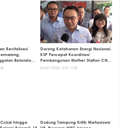
n Revitalisasi
Dorong Ketahanan Energi Nasional,
Semarang,
KSP Percepat Koordinasi
ggalan Belanda
Pembangunan Mother Station CNG
Muara Enim
IB
04/07/2026 12:01 WIB
 Cukai hingga
Dudung Tampung Kritik Mahasiswa
Dalami Polemik 15
UB, Program MBG hingga