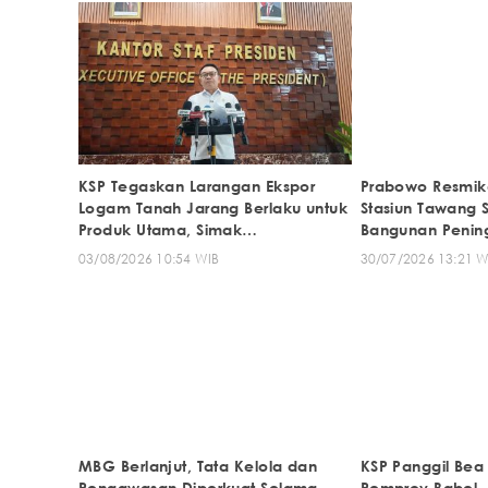
KSP Tegaskan Larangan Ekspor
Prabowo Resmika
Logam Tanah Jarang Berlaku untuk
Stasiun Tawang 
Produk Utama, Simak
Bangunan Penin
Penjelasannya
Sejak 1914
03/08/2026 10:54 WIB
30/07/2026 13:21 W
MBG Berlanjut, Tata Kelola dan
KSP Panggil Bea
Pengawasan Diperkuat Selama
Pemprov Babel, 