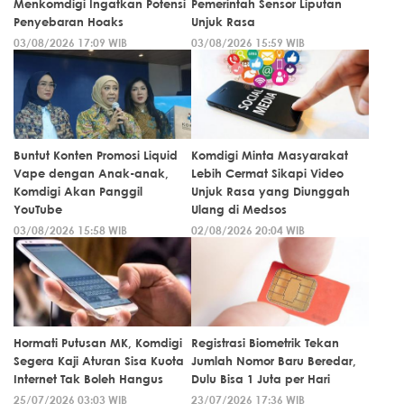
Menkomdigi Ingatkan Potensi
Pemerintah Sensor Liputan
Penyebaran Hoaks
Unjuk Rasa
03/08/2026 17:09 WIB
03/08/2026 15:59 WIB
Buntut Konten Promosi Liquid
Komdigi Minta Masyarakat
Vape dengan Anak-anak,
Lebih Cermat Sikapi Video
Komdigi Akan Panggil
Unjuk Rasa yang Diunggah
YouTube
Ulang di Medsos
03/08/2026 15:58 WIB
02/08/2026 20:04 WIB
Hormati Putusan MK, Komdigi
Registrasi Biometrik Tekan
Segera Kaji Aturan Sisa Kuota
Jumlah Nomor Baru Beredar,
Internet Tak Boleh Hangus
Dulu Bisa 1 Juta per Hari
25/07/2026 03:03 WIB
23/07/2026 17:36 WIB