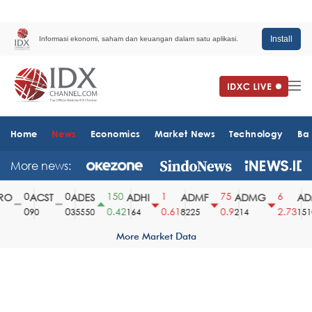
Install
Informasi ekonomi, saham dan keuangan dalam satu aplikasi.
Home
News
Economics
Market News
Technology
Ba
More news:
0
0
150
1
75
6
O
ACST
ADES
ADHI
ADMF
ADMG
ADM
0
0
0.42
0.61
0.9
2.73
90
35550
164
8225
214
1510
More Market Data