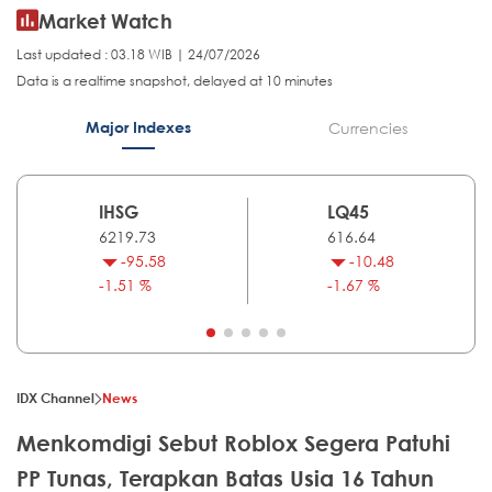
Market Watch
Last updated : 03.18 WIB | 24/07/2026
Data is a realtime snapshot, delayed at 10 minutes
Major Indexes
Currencies
IHSG
LQ45
6219.73
616.64
-95.58
-10.48
-1.51 %
-1.67 %
IDX Channel
News
Menkomdigi Sebut Roblox Segera Patuhi
PP Tunas, Terapkan Batas Usia 16 Tahun