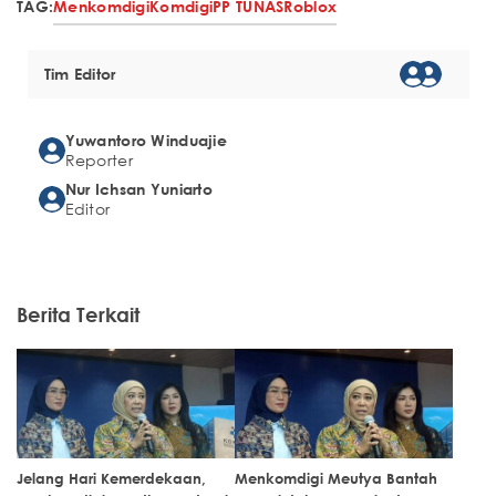
TAG:
Menkomdigi
Komdigi
PP TUNAS
Roblox
Tim Editor
Yuwantoro Winduajie
Reporter
Nur Ichsan Yuniarto
Editor
Berita Terkait
Jelang Hari Kemerdekaan,
Menkomdigi Meutya Bantah