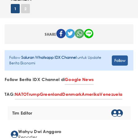
1
2
SHARE
Follow
Saluran Whatsapp IDX Channel
untuk Update
Follow
Berita Ekonomi
Follow Berita IDX Channel di
Google News
TAG:
NATO
Trump
Greenland
Denmark
Amerika
Venezuela
Tim Editor
Wahyu Dwi Anggoro
Reporter