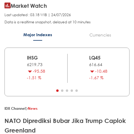
Market Watch
Last updated : 03.18 WIB | 24/07/2026
Data is a realtime snapshot, delayed at 10 minutes
Major Indexes
Currencies
IHSG
LQ45
6219.73
616.64
-95.58
-10.48
-1.51 %
-1.67 %
IDX Channel
News
NATO Diprediksi Bubar Jika Trump Caplok
Greenland