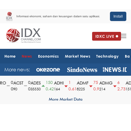
Install
Informasi ekonomi, saham dan keuangan dalam satu aplikasi.
Home
News
Economics
Market News
Technology
Ba
More news:
0
0
150
1
75
6
O
ACST
ADES
ADHI
ADMF
ADMG
AD
0
0
0.42
0.61
0.9
2.73
90
35550
164
8225
214
1510
More Market Data