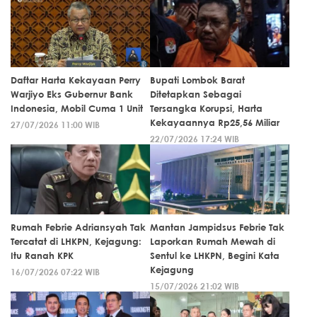
Daftar Harta Kekayaan Perry
Bupati Lombok Barat
Warjiyo Eks Gubernur Bank
Ditetapkan Sebagai
Indonesia, Mobil Cuma 1 Unit
Tersangka Korupsi, Harta
Kekayaannya Rp25,56 Miliar
27/07/2026 11:00 WIB
22/07/2026 17:24 WIB
Rumah Febrie Adriansyah Tak
Mantan Jampidsus Febrie Tak
Tercatat di LHKPN, Kejagung:
Laporkan Rumah Mewah di
Itu Ranah KPK
Sentul ke LHKPN, Begini Kata
Kejagung
16/07/2026 07:22 WIB
15/07/2026 21:02 WIB