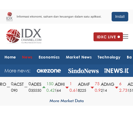
Install
Informasi ekonomi, saham dan keuangan dalam satu aplikasi.
Home
News
Economics
Market News
Technology
Ba
More news:
0
0
150
1
75
6
O
ACST
ADES
ADHI
ADMF
ADMG
ADM
0
0
0.42
0.61
0.9
2.73
90
35550
164
8225
214
1510
More Market Data