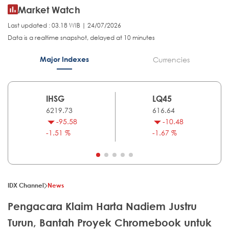
Market Watch
Last updated : 03.18 WIB | 24/07/2026
Data is a realtime snapshot, delayed at 10 minutes
Major Indexes
Currencies
IHSG
LQ45
6219.73
616.64
-95.58
-10.48
-1.51 %
-1.67 %
IDX Channel
News
Pengacara Klaim Harta Nadiem Justru
Turun, Bantah Proyek Chromebook untuk