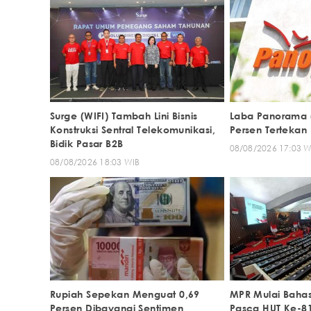
Surge (WIFI) Tambah Lini Bisnis
Laba Panorama (
Konstruksi Sentral Telekomunikasi,
Persen Tertekan B
Bidik Pasar B2B
08/08/2026 17:03 W
08/08/2026 18:03 WIB
Rupiah Sepekan Menguat 0,69
MPR Mulai Bahas
Persen Dibayangi Sentimen
Pasca HUT Ke-81