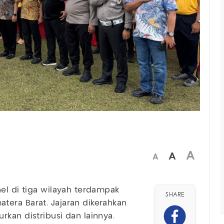
A
A
A
l di tiga wilayah terdampak
SHARE
tera Barat. Jajaran dikerahkan
rkan distribusi dan lainnya.