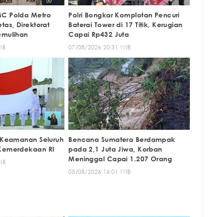
MC Polda Metro
Polri Bongkar Komplotan Pencuri
tas, Direktorat
Baterai Tower di 17 Titik, Kerugian
emulihan
Capai Rp432 Juta
IB
07/08/2026 20:31 WIB
n Keamanan Seluruh
Bencana Sumatera Berdampak
 Kemerdekaan RI
pada 2,1 Juta Jiwa, Korban
Meninggal Capai 1.207 Orang
IB
05/08/2026 16:01 WIB