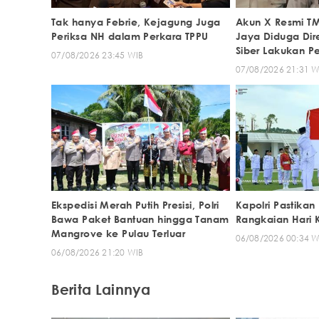
Tak hanya Febrie, Kejagung Juga
Akun X Resmi T
Periksa NH dalam Perkara TPPU
Jaya Diduga Dire
Siber Lakukan P
07/08/2026 23:45 WIB
07/08/2026 21:31 W
Ekspedisi Merah Putih Presisi, Polri
Kapolri Pastika
Bawa Paket Bantuan hingga Tanam
Rangkaian Hari
Mangrove ke Pulau Terluar
06/08/2026 00:34 W
06/08/2026 21:20 WIB
Berita Lainnya