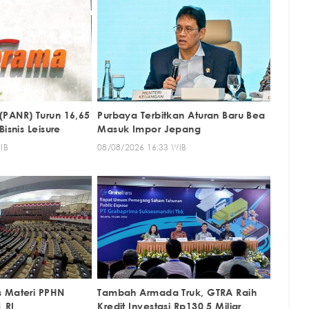
PANR) Turun 16,65
Purbaya Terbitkan Aturan Baru Bea
isnis Leisure
Masuk Impor Jepang
IB
08/08/2026 16:33 WIB
 Materi PPHN
Tambah Armada Truk, GTRA Raih
 RI
Kredit Investasi Rp130,5 Miliar