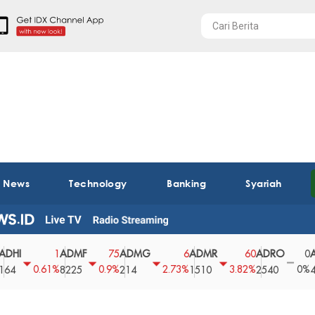
t News
Technology
Banking
Syariah
ADMF
ADMG
ADMR
ADRO
AEGS
1
75
6
60
0
0.61%
0.9%
2.73%
3.82%
0%
8225
214
1510
2540
43