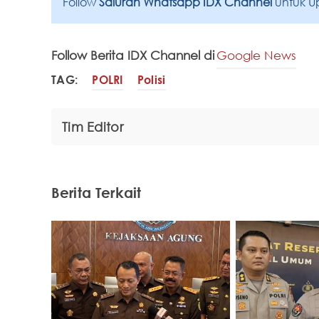
Follow
Saluran Whatsapp IDX Channel
untuk U
Follow Berita IDX Channel di
Google News
TAG:
POLRI
Polisi
Tim Editor
Berita Terkait