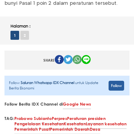
bunyi Pasal 1 poin 2 dalam peraturan tersebut.
Halaman :
1
2
SHARE
Follow
Saluran Whatsapp IDX Channel
untuk Update
Follow
Berita Ekonomi
Follow Berita IDX Channel di
Google News
TAG:
Prabowo Subianto
Perpres
Peraturan presiden
Pengelolaan Kesehatan
Kesehatan
Layanan kesehatan
Pemerintah Pusat
Pemerintah Daerah
Desa