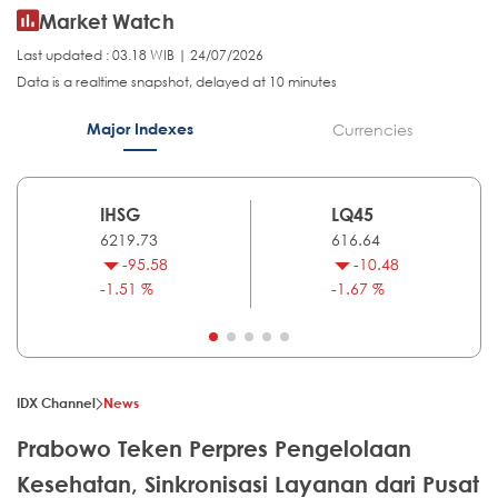
Market Watch
Last updated : 03.18 WIB | 24/07/2026
Data is a realtime snapshot, delayed at 10 minutes
Major Indexes
Currencies
IHSG
LQ45
6219.73
616.64
-95.58
-10.48
-1.51 %
-1.67 %
IDX Channel
News
Prabowo Teken Perpres Pengelolaan
Kesehatan, Sinkronisasi Layanan dari Pusat