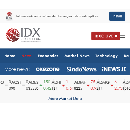
Install
Informasi ekonomi, saham dan keuangan dalam satu aplikasi.
Home
News
Economics
Market News
Technology
Ba
More news:
0
0
150
1
75
6
ACST
ADES
ADHI
ADMF
ADMG
ADM
0
0
0.42
0.61
0.9
2.73
90
35550
164
8225
214
1510
More Market Data