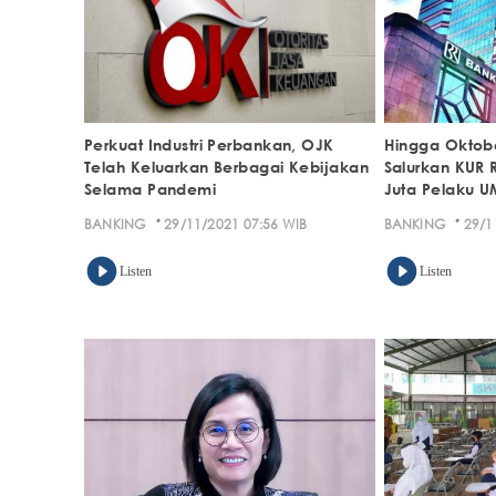
Perkuat Industri Perbankan, OJK
Hingga Oktobe
Telah Keluarkan Berbagai Kebijakan
Salurkan KUR R
Selama Pandemi
Juta Pelaku 
·
·
BANKING
29/11/2021 07:56 WIB
BANKING
29/1
Listen
Listen