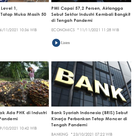
Level 1,
PMI Capai 57,2 Persen, Airlangga
 Tatap Muka Masih 50
Sebut Sektor Industri Kembali Bangkit
di Tengah Pandemi
·
6/11/2021 10:36 WIB
ECONOMICS
11/11/2021 11:28 WIB
Listen
ak Ada PHK di Industri
Bank Syariah Indonesia (BRIS) Sebut
 Pandemi
Kinerja Perbankan Tetap Moncer di
Tengah Pandemi
9/10/2021 10:42 WIB
·
BANKING
23/10/2021 07:22 WIB