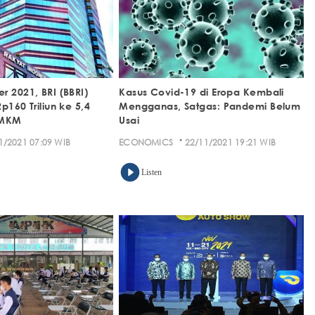
r 2021, BRI (BBRI)
Kasus Covid-19 di Eropa Kembali
p160 Triliun ke 5,4
Mengganas, Satgas: Pandemi Belum
UMKM
Usai
·
1/2021 07:09 WIB
ECONOMICS
22/11/2021 19:21 WIB
Listen