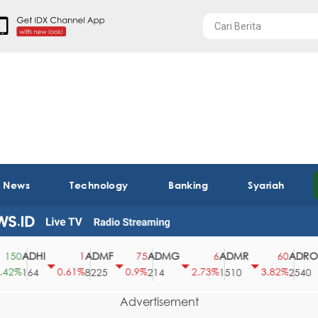
t News
Technology
Banking
Syariah
ADHI
ADMF
ADMG
ADMR
ADRO
0
1
75
6
60
%
0.61%
0.9%
2.73%
3.82%
0
164
8225
214
1510
2540
Advertisement