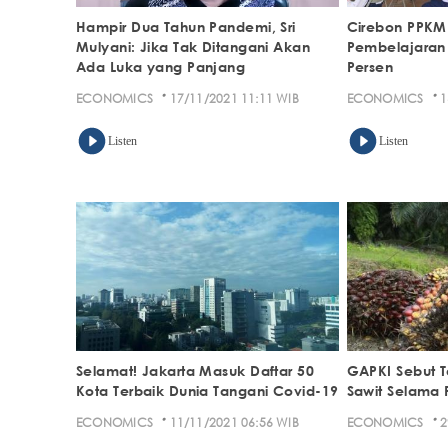
Hampir Dua Tahun Pandemi, Sri
Cirebon PPKM 
Mulyani: Jika Tak Ditangani Akan
Pembelajaran
Ada Luka yang Panjang
Persen
·
·
ECONOMICS
17/11/2021 11:11 WIB
ECONOMICS
1
Listen
Listen
Selamat! Jakarta Masuk Daftar 50
GAPKI Sebut T
Kota Terbaik Dunia Tangani Covid-19
Sawit Selama
·
·
ECONOMICS
11/11/2021 06:56 WIB
ECONOMICS
2