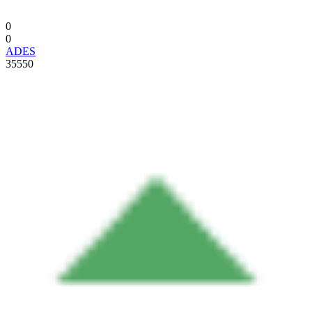
0
0
ADES
35550