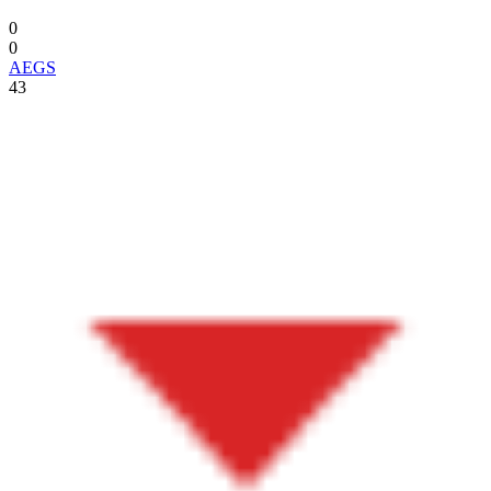
0
0
AEGS
43