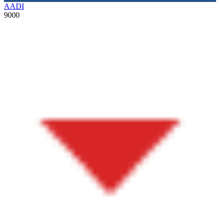
AADI
9000