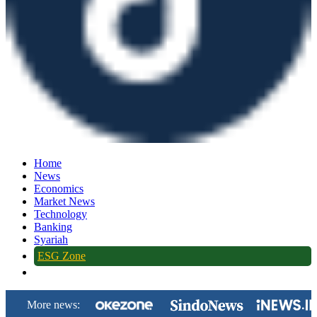
Home
News
Economics
Market News
Technology
Banking
Syariah
ESG Zone
More news: