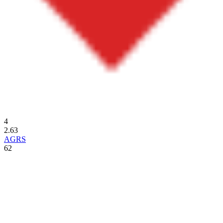
4
2.63
AGRS
62