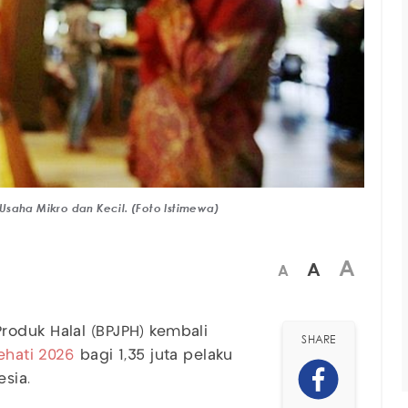
i Usaha Mikro dan Kecil. (Foto Istimewa)
A
A
A
oduk Halal (BPJPH) kembali
SHARE
hati 2026
bagi 1,35 juta pelaku
esia.