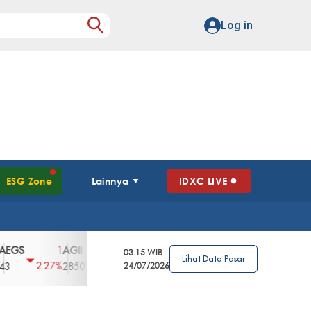
Log in
ESG Zone
Lainnya
IDXC LIVE
AGII
AGRO
AGRS
AHAP
AIMS
1
100
4
0
2
03.15 WIB
Lihat Data Pasar
2.27%
3.39%
2.63%
0%
2.04%
2850
148
24/07/2026
62
96
360