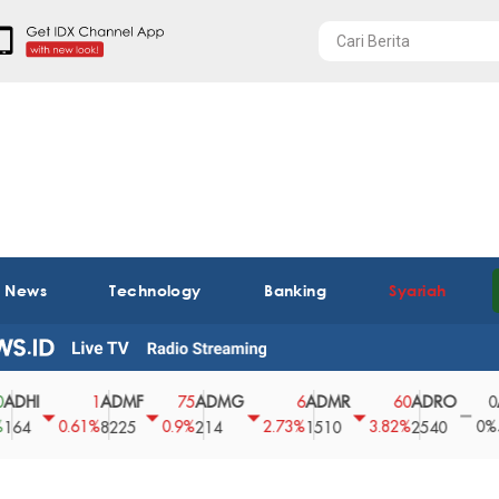
t News
Technology
Banking
Syariah
ADMF
ADMG
ADMR
ADRO
AEGS
1
75
6
60
0
0.61%
0.9%
2.73%
3.82%
0%
8225
214
1510
2540
43