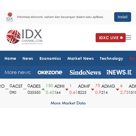
Install
Informasi ekonomi, saham dan keuangan dalam satu aplikasi.
Home
News
Economics
Market News
Technology
Ba
More news:
0
0
150
1
75
6
ACST
ADES
ADHI
ADMF
ADMG
ADM
0
0
0.42
0.61
0.9
2.73
90
35550
164
8225
214
1510
More Market Data