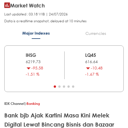
Market Watch
Last updated : 03.18 WIB | 24/07/2026
Data is a realtime snapshot, delayed at 10 minutes
Major Indexes
Currencies
IHSG
LQ45
6219.73
616.64
-95.58
-10.48
-1.51 %
-1.67 %
IDX Channel
Banking
Bank bjb Ajak Kartini Masa Kini Melek
Digital Lewat Bincang Bisnis dan Bazaar