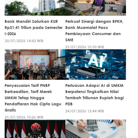
Bank Mandiri Salurkan KUR
Perkuat Sinergi dengan BPKH,
Rp21,41 Triliun pada Semester
Bank Muamalat Pacu
I-2026
Pembiayaan Consumer dan
SME
30/07/2026 14:42 WIB
25/07/2026 10:30 WIB
Penyesuaian Tarif PNBP
Perluasan Adopsi AI di UMKM
Berkeadilan, Tarif Merek
Berpotensi Tingkatkan Nilai
UMKM Tetap hingga
Tambah Triliunan Rupiah bagi
Pendaftaran Hak Cipta Lagu
PDB
Gratis
24/07/2026 12:44 WIB
25/07/2026 10:26 WIB