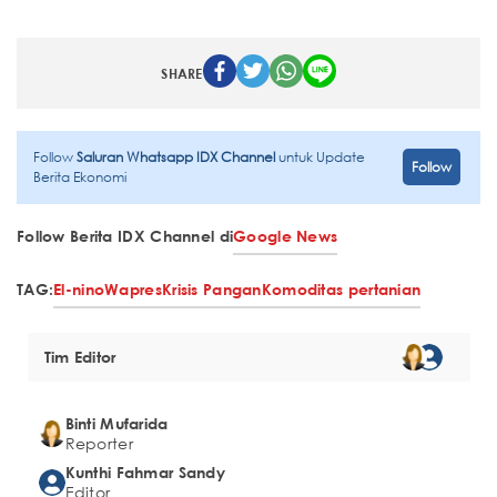
SHARE
Follow
Saluran Whatsapp IDX Channel
untuk Update
Follow
Berita Ekonomi
Follow Berita IDX Channel di
Google News
TAG:
El-nino
Wapres
Krisis Pangan
Komoditas pertanian
Tim Editor
Binti Mufarida
Reporter
Kunthi Fahmar Sandy
Editor