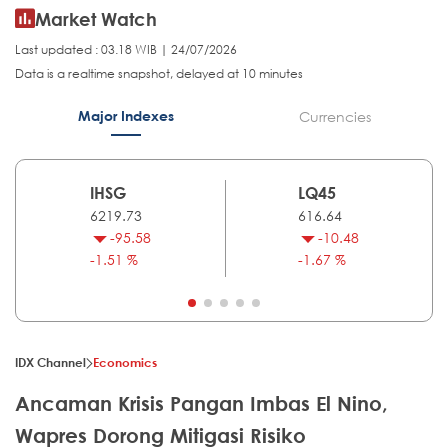
Market Watch
Last updated : 03.18 WIB | 24/07/2026
Data is a realtime snapshot, delayed at 10 minutes
Major Indexes
Currencies
IHSG
LQ45
6219.73
616.64
-95.58
-10.48
-1.51 %
-1.67 %
IDX Channel
Economics
Ancaman Krisis Pangan Imbas El Nino,
Wapres Dorong Mitigasi Risiko