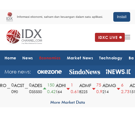
Install
Informasi ekonomi, saham dan keuangan dalam satu aplikasi.
Home
News
Economics
Market News
Technology
Ba
More news:
0
0
150
1
75
6
O
ACST
ADES
ADHI
ADMF
ADMG
ADM
0
0
0.42
0.61
0.9
2.73
90
35550
164
8225
214
1510
More Market Data