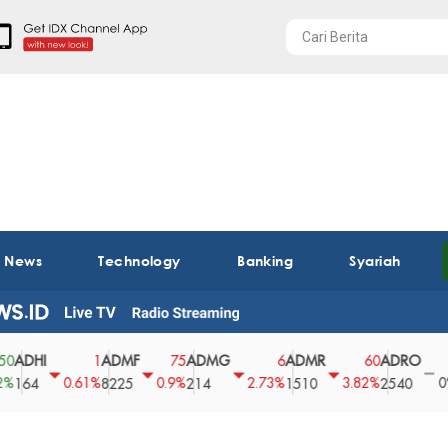
t News
Technology
Banking
Syariah
HI
ADMF
ADMG
ADMR
ADRO
AE
1
75
6
60
0
0.61%
0.9%
2.73%
3.82%
0%
4
8225
214
1510
2540
43