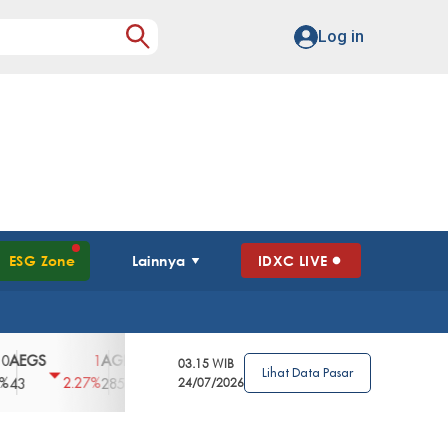
Log in
ESG Zone
Lainnya
IDXC LIVE
GS
AGII
AGRO
AGRS
AHAP
AIM
1
100
4
0
2
03.15 WIB
Lihat Data Pasar
2.27%
3.39%
2.63%
0%
2.04%
2850
148
24/07/2026
62
96
360