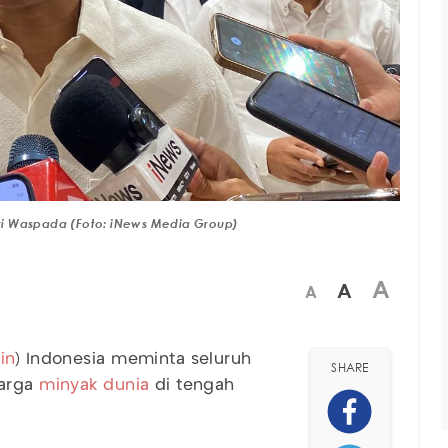
ri Waspada (Foto: iNews Media Group)
A
A
A
in
) Indonesia meminta seluruh
SHARE
harga
minyak dunia
di tengah