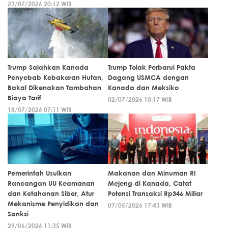
23/07/2026 20:12 WIB
Trump Salahkan Kanada
Trump Tolak Perbarui Pakta
Penyebab Kebakaran Hutan,
Dagang USMCA dengan
Bakal Dikenakan Tambahan
Kanada dan Meksiko
Biaya Tarif
02/07/2026 10:17 WIB
18/07/2026 07:11 WIB
Pemerintah Usulkan
Makanan dan Minuman RI
Rancangan UU Keamanan
Mejeng di Kanada, Catat
dan Ketahanan Siber, Atur
Potensi Transaksi Rp346 Miliar
Mekanisme Penyidikan dan
07/05/2026 17:43 WIB
Sanksi
29/06/2026 11:35 WIB