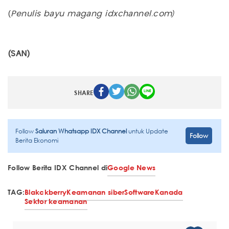
(
Penulis bayu magang idxchannel.com)
(SAN)
SHARE
Follow
Saluran Whatsapp IDX Channel
untuk Update
Follow
Berita Ekonomi
Follow Berita IDX Channel di
Google News
TAG:
Blakckberry
Keamanan siber
Software
Kanada
Sektor keamanan