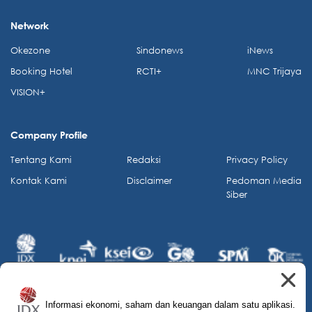
Network
Okezone
Sindonews
iNews
Booking Hotel
RCTI+
MNC Trijaya
VISION+
Company Profile
Tentang Kami
Redaksi
Privacy Policy
Kontak Kami
Disclaimer
Pedoman Media
Siber
Informasi ekonomi, saham dan keuangan dalam satu aplikasi.
© 2026 IDX Channel. All Rights Reserved.