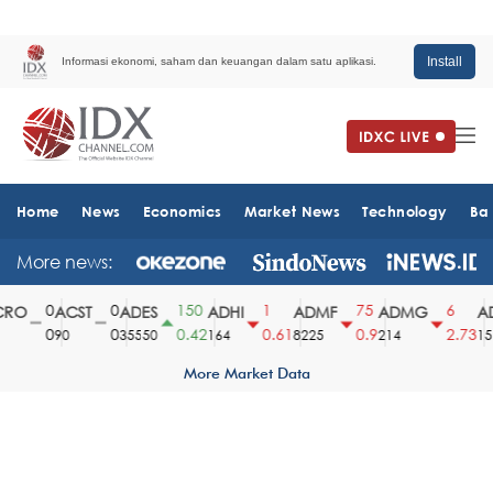
Install
Informasi ekonomi, saham dan keuangan dalam satu aplikasi.
Home
News
Economics
Market News
Technology
Ba
More news:
0
0
150
1
75
6
RO
ACST
ADES
ADHI
ADMF
ADMG
AD
0
0
0.42
0.61
0.9
2.73
90
35550
164
8225
214
151
More Market Data