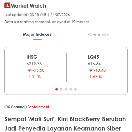
Market Watch
Last updated : 03.18 WIB | 24/07/2026
Data is a realtime snapshot, delayed at 10 minutes
Major Indexes
Currencies
IHSG
LQ45
6219.73
616.64
-95.58
-10.48
-1.51 %
-1.67 %
IDX Channel
Ecotainment
Sempat 'Mati Suri', Kini BlackBerry Berubah
Jadi Penyedia Layanan Keamanan Siber