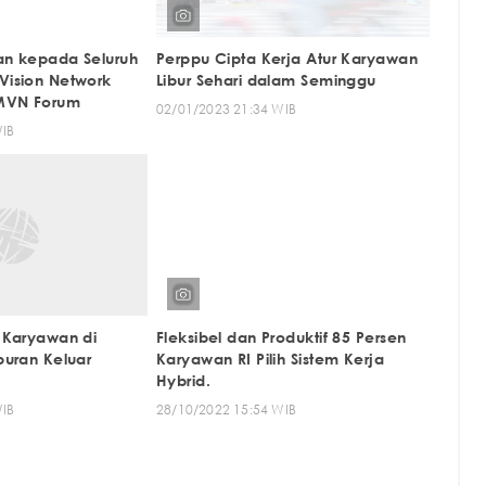
an kepada Seluruh
Perppu Cipta Kerja Atur Karyawan
ision Network
Libur Sehari dalam Seminggu
MVN Forum
02/01/2023 21:34 WIB
WIB
 Karyawan di
Fleksibel dan Produktif 85 Persen
uran Keluar
Karyawan RI Pilih Sistem Kerja
Hybrid.
WIB
28/10/2022 15:54 WIB