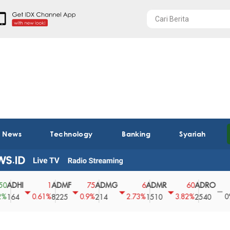
t News
Technology
Banking
Syariah
I
ADMF
ADMG
ADMR
ADRO
AEG
1
75
6
60
0
0.61%
0.9%
2.73%
3.82%
0%
8225
214
1510
2540
43