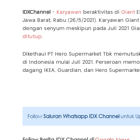
IDXChannel
-
Karyawan
beraktivitas di
Giant
E
Jawa Barat, Rabu (26/5/2021). Karyawan Gian
dengan senyum meskipun pada Juli 2021 Gian
ditutup
.
Dikethaui PT Hero Supermarket Tbk memutus
di Indonesia mulai Juli 2021. Perseroan mem
dagang IKEA, Guardian, dan Hero Supermarke
Follow
Saluran Whatsapp IDX Channel
untuk U
Follow Berita IDX Channel di
Google News