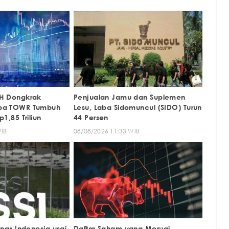
CH Dongkrak
Penjualan Jamu dan Suplemen
aba TOWR Tumbuh
Lesu, Laba Sidomuncul (SIDO) Turun
1,85 Triliun
44 Persen
WIB
08/08/2026 11:33 WIB
mnas Indonesia usai
Daftar Saham yang Merugi