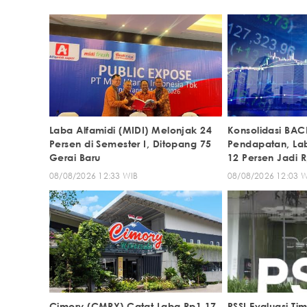
Laba Alfamidi (MIDI) Melonjak 24
Konsolidasi BA
Persen di Semester I, Ditopang 75
Pendapatan, L
Gerai Baru
12 Persen Jadi Rp
08/08/2026 12:33 WIB
08/08/2026 12:03 
Cimory (CMRY) Catat Laba Rp1,17
PSSI Evaluasi Ti