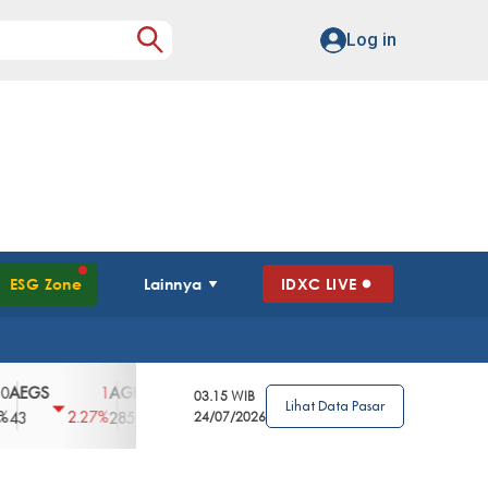
Log in
ESG Zone
Lainnya
IDXC LIVE
S
AGII
AGRO
AGRS
AHAP
AIMS
1
100
4
0
2
03.15 WIB
Lihat Data Pasar
2.27%
3.39%
2.63%
0%
2.04%
2850
148
24/07/2026
62
96
360