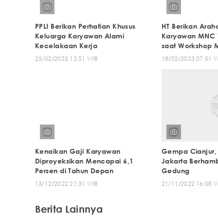
PPLI Berikan Perhatian Khusus
HT Berikan Arah
Keluarga Karyawan Alami
Karyawan MNC V
Kecelakaan Kerja
saat Workshop 
25/02/2023 12:51 WIB
18/02/2023 07:51 
Kenaikan Gaji Karyawan
Gempa Cianjur,
Diproyeksikan Mencapai 6,1
Jakarta Berhamb
Persen di Tahun Depan
Gedung
13/12/2022 21:31 WIB
21/11/2022 16:08 
Berita Lainnya