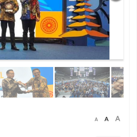
A
A
A