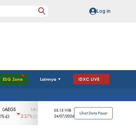
Log in
ESG Zone
Lainnya
IDXC LIVE
GS
AGII
AGRO
AGRS
AHAP
AIM
1
100
4
0
2
03.15 WIB
Lihat Data Pasar
2.27%
3.39%
2.63%
0%
2.04%
2850
148
24/07/2026
62
96
360