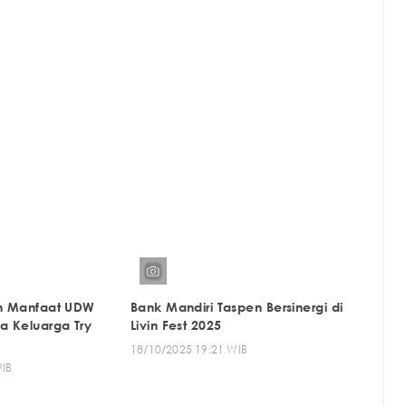
n Manfaat UDW
Bank Mandiri Taspen Bersinergi di
a Keluarga Try
Livin Fest 2025
18/10/2025 19:21 WIB
WIB