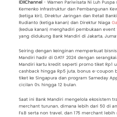
IDXChannel
- Wamen Pariwisata Ni Luh Puspa 
Kemenko Infrastruktur dan Pembangunan Ke
(ketiga kiri), Direktur Jaringan dan Retail Ban
Rudianto (ketiga kanan) dan Direktur Niaga
Ga
(kedua kanan) menghadiri pembukaan event t
yang didukung Bank Mandiri di Jakarta, Jumat
Seiring dengan keinginan memperkuat bisnis 
Mandiri hadir di GATF 2024 dengan serangka
Mandiri kartu kredit seperti promo tiket Rp1 
cashback hingga Rp5 juta, bonus e-coupon bel
tiket ke Singapura dan program Sameday Appr
cicilan 0% hingga 12 bulan.
Saat ini Bank Mandiri mengelola ekosistem tra
merchant turunan, dimana lebih dari 50 di a
F&B serta non travel, dan 175 merchant lebih 