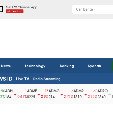
t News
Technology
Banking
Syariah
HI
ADMF
ADMG
ADMR
ADRO
AE
1
75
6
60
0
0.61%
0.9%
2.73%
3.82%
0%
4
8225
214
1510
2540
43