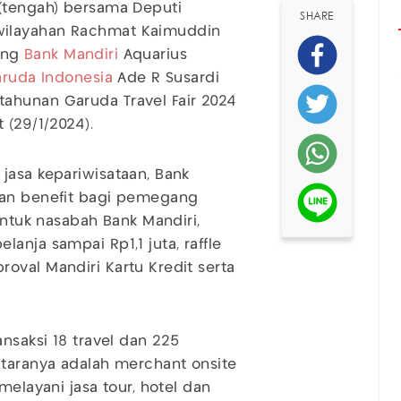
(tengah) bersama Deputi
SHARE
wilayahan Rachmat Kaimuddin
king
Bank Mandiri
Aquarius
ruda Indonesia
Ade R Susardi
ahunan Garuda Travel Fair 2024
 (29/1/2024).
jasa kepariwisataan, Bank
ian benefit bagi pemegang
untuk nasabah Bank Mandiri,
anja sampai Rp1,1 juta, raffle
oval Mandiri Kartu Kredit serta
nsaksi 18 travel dan 225
ntaranya adalah merchant onsite
melayani jasa tour, hotel dan