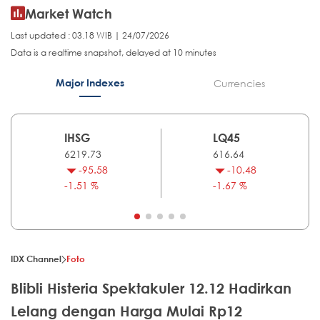
Market Watch
Last updated : 03.18 WIB | 24/07/2026
Data is a realtime snapshot, delayed at 10 minutes
Major Indexes
Currencies
IHSG
LQ45
6219.73
616.64
-95.58
-10.48
-1.51 %
-1.67 %
IDX Channel
Foto
Blibli Histeria Spektakuler 12.12 Hadirkan
Lelang dengan Harga Mulai Rp12