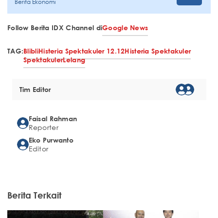
Berita Ekonomi
Follow Berita IDX Channel di
Google News
TAG:
Blibli
Histeria Spektakuler 12.12
Histeria Spektakuler
Spektakuler
Lelang
Tim Editor
Faisal Rahman
Reporter
Eko Purwanto
Editor
Berita Terkait