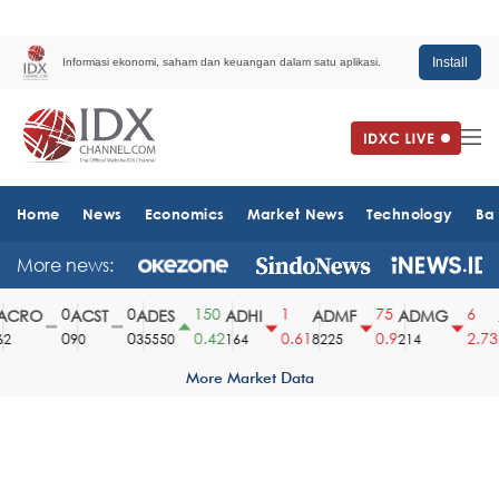
Install
Informasi ekonomi, saham dan keuangan dalam satu aplikasi.
Home
News
Economics
Market News
Technology
Ba
More news:
0
0
150
1
75
6
CRO
ACST
ADES
ADHI
ADMF
ADMG
A
0
0
0.42
0.61
0.9
2.73
90
35550
164
8225
214
1
More Market Data