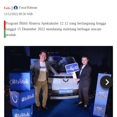
|
Foto
Faisal Rahman
13/12/2022 09:56 WIB
Program Blibli Histeria Spektakuler 12.12 yang berlangsung hingga
tanggal 15 Desember 2022 mendatang melelang berbagai macam
produk.
chevron_left
chevron_right