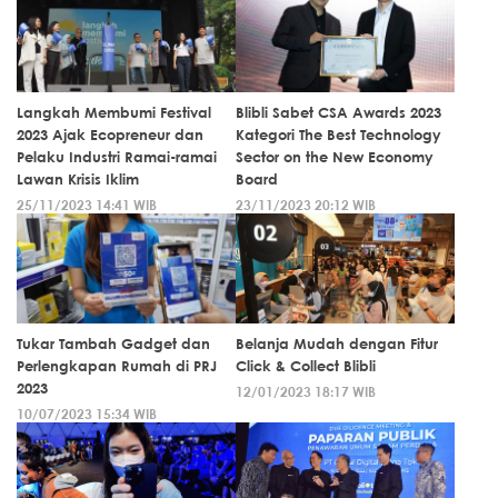
Langkah Membumi Festival
Blibli Sabet CSA Awards 2023
2023 Ajak Ecopreneur dan
Kategori The Best Technology
Pelaku Industri Ramai-ramai
Sector on the New Economy
Lawan Krisis Iklim
Board
25/11/2023 14:41 WIB
23/11/2023 20:12 WIB
Tukar Tambah Gadget dan
Belanja Mudah dengan Fitur
Perlengkapan Rumah di PRJ
Click & Collect Blibli
2023
12/01/2023 18:17 WIB
10/07/2023 15:34 WIB