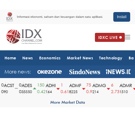
Install
Informasi ekonomi, saham dan keuangan dalam satu aplikasi.
Home
News
Economics
Market News
Technology
Ba
More news:
0
150
1
75
6
ACST
ADES
ADHI
ADMF
ADMG
ADMR
0
0.42
0.61
0.9
2.73
90
35550
164
8225
214
1510
More Market Data