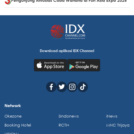
Pengunjung Antusias Coba Wahana di Fun Asia Expo 2026
Download aplikasi IDX Channel
Network
Okezone
Sindonews
iNews
Booking Hotel
RCTI+
MNC Trijaya