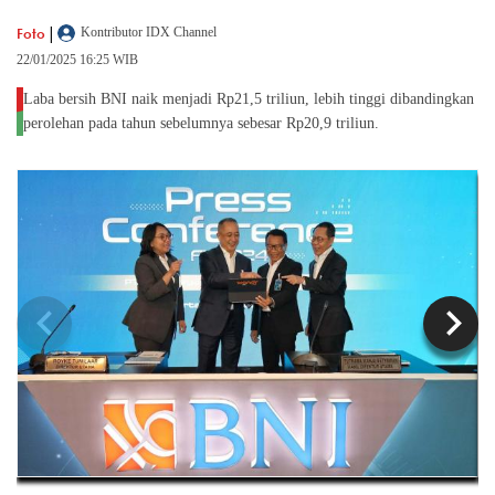
|
Foto
Kontributor IDX Channel
22/01/2025 16:25 WIB
Laba bersih BNI naik menjadi Rp21,5 triliun, lebih tinggi dibandingkan
perolehan pada tahun sebelumnya sebesar Rp20,9 triliun.
chevron_left
chevron_right