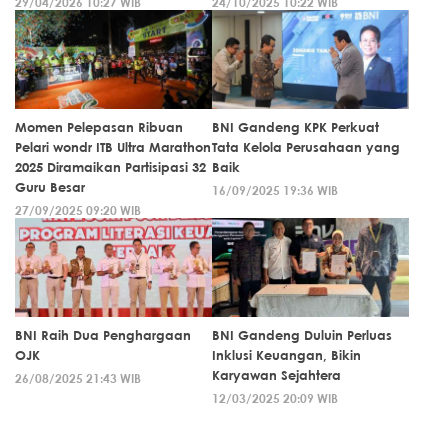
29/04/2026 10:27 WIB
24/10/2025 10:22 WIB
Momen Pelepasan Ribuan
BNI Gandeng KPK Perkuat
Pelari wondr ITB Ultra Marathon
Tata Kelola Perusahaan yang
2025 Diramaikan Partisipasi 32
Baik
Guru Besar
16/09/2025 19:36 WIB
27/09/2025 09:20 WIB
BNI Raih Dua Penghargaan
BNI Gandeng Duluin Perluas
OJK
Inklusi Keuangan, Bikin
Karyawan Sejahtera
26/08/2025 21:43 WIB
12/03/2025 20:09 WIB