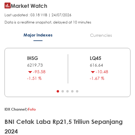
Market Watch
Last updated : 03.18 WIB | 24/07/2026
Data is a realtime snapshot, delayed at 10 minutes
Major Indexes
Currencies
IHSG
LQ45
6219.73
616.64
-95.58
-10.48
-1.51 %
-1.67 %
IDX Channel
Foto
BNI Cetak Laba Rp21,5 Triliun Sepanjang
2024