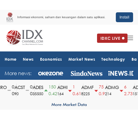
Install
Informasi ekonomi, saham dan keuangan dalam satu aplikasi.
Home
News
Economics
Market News
Technology
Ba
More news:
0
0
150
1
75
6
O
ACST
ADES
ADHI
ADMF
ADMG
AD
0
0
0.42
0.61
0.9
2.73
90
35550
164
8225
214
1510
More Market Data