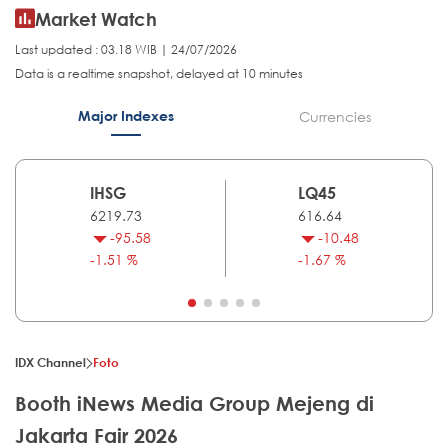
Market Watch
Last updated : 03.18 WIB | 24/07/2026
Data is a realtime snapshot, delayed at 10 minutes
Major Indexes
Currencies
IHSG
LQ45
6219.73
616.64
-95.58
-10.48
-1.51 %
-1.67 %
IDX Channel
Foto
Booth iNews Media Group Mejeng di
Jakarta Fair 2026