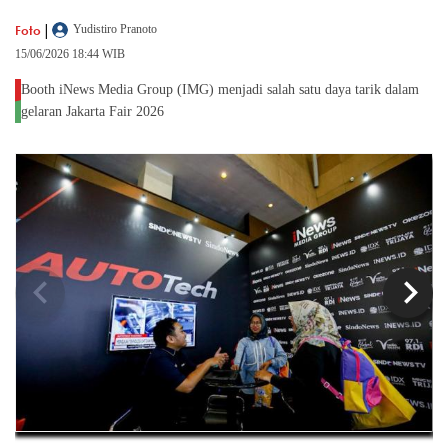
|
Foto
Yudistiro Pranoto
15/06/2026 18:44 WIB
Booth iNews Media Group (IMG) menjadi salah satu daya tarik dalam
gelaran Jakarta Fair 2026
chevron_left
chevron_right