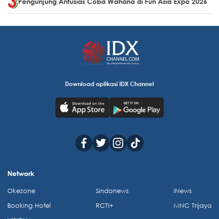
Pengunjung Antusias Coba Wahana di Fun Asia Expo 2026
Download aplikasi IDX Channel
Network
Okezone
Sindonews
iNews
Booking Hotel
RCTI+
MNC Trijaya