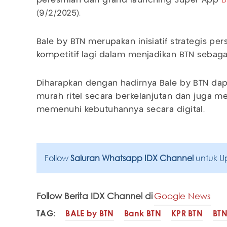
peresmian dan grand launching Super App
B
(9/2/2025).
Bale by BTN merupakan inisiatif strategis per
kompetitif lagi dalam menjadikan BTN sebaga
Diharapkan dengan hadirnya Bale by BTN dap
murah ritel secara berkelanjutan dan juga
memenuhi kebutuhannya secara digital.
Follow
Saluran Whatsapp IDX Channel
untuk U
Follow Berita IDX Channel di
Google News
TAG:
BALE by BTN
Bank BTN
KPR BTN
BT