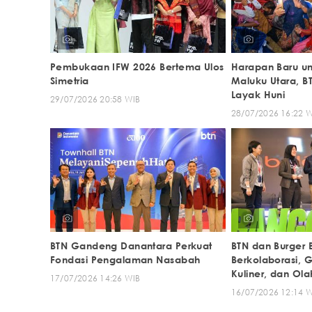
Pembukaan IFW 2026 Bertema Ulos
Harapan Baru u
Simetria
Maluku Utara, 
Layak Huni
29/07/2026 20:58 WIB
28/07/2026 16:22 
BTN Gandeng Danantara Perkuat
BTN dan Burger 
Fondasi Pengalaman Nasabah
Berkolaborasi, 
Kuliner, dan Ol
17/07/2026 14:26 WIB
Ekosistem
16/07/2026 12:14 