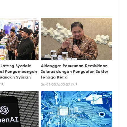
l Jateng Syariah:
Airlangga: Penurunan Kemiskinan
asi Pengembangan
Selaras dengan Penguatan Sektor
uangan Syariah
Tenaga Kerja
WIB
06/08/2026 22:02 WIB