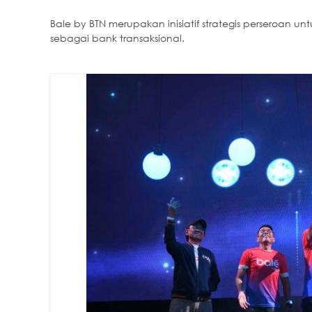
Bale by BTN merupakan inisiatif strategis perseroan un
sebagai bank transaksional.