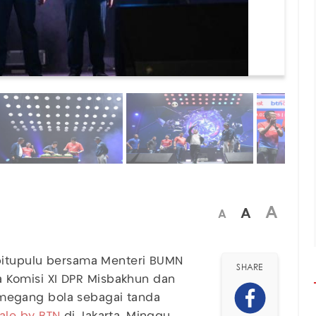
A
A
A
pitupulu bersama Menteri BUMN
SHARE
a Komisi XI DPR Misbakhun dan
megang bola sebagai tanda