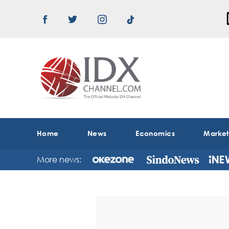
Home
News
Economics
Marke
More news: