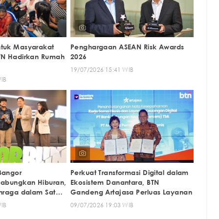
ntuk Masyarakat
Penghargaan ASEAN Risk Awards
BTN Hadirkan Rumah
2026
19/07/2026 15:41 WIB
WIB
Bangor
Perkuat Transformasi Digital dalam
Gabungkan Hiburan,
Ekosistem Danantara, BTN
ahraga dalam Satu
Gandeng Artajasa Perluas Layanan
WIB
09/07/2026 19:03 WIB