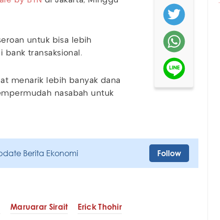
ale by BTN
di Jakarta, Minggu
seroan untuk bisa lebih
i bank transaksional.
at menarik lebih banyak dana
 mempermudah nasabah untuk
pdate Berita Ekonomi
Follow
N
Maruarar Sirait
Erick Thohir