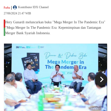
|
Foto
Kontributor IDX Channel
27/06/2024 21:47 WIB
Hery Gunardi meluncurkan buku "Mega Merger In The Pandemic Era"
“Mega Merger In The Pandemic Era: Kepemimpinan dan Tantangan
Merger Bank Syariah Indonesia.
chevron_left
chevron_right