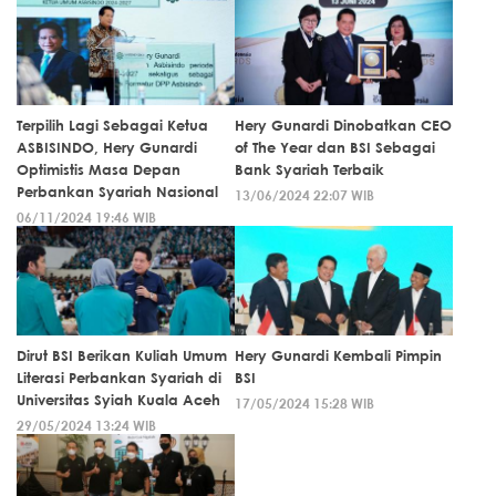
Terpilih Lagi Sebagai Ketua
Hery Gunardi Dinobatkan CEO
ASBISINDO, Hery Gunardi
of The Year dan BSI Sebagai
Optimistis Masa Depan
Bank Syariah Terbaik
Perbankan Syariah Nasional
13/06/2024 22:07 WIB
06/11/2024 19:46 WIB
Dirut BSI Berikan Kuliah Umum
Hery Gunardi Kembali Pimpin
Literasi Perbankan Syariah di
BSI
Universitas Syiah Kuala Aceh
17/05/2024 15:28 WIB
29/05/2024 13:24 WIB