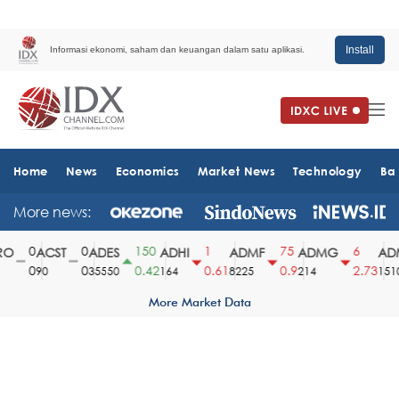
Install
Informasi ekonomi, saham dan keuangan dalam satu aplikasi.
Home
News
Economics
Market News
Technology
Ba
More news:
0
0
150
1
75
6
ACST
ADES
ADHI
ADMF
ADMG
ADM
0
0
0.42
0.61
0.9
2.73
90
35550
164
8225
214
1510
More Market Data