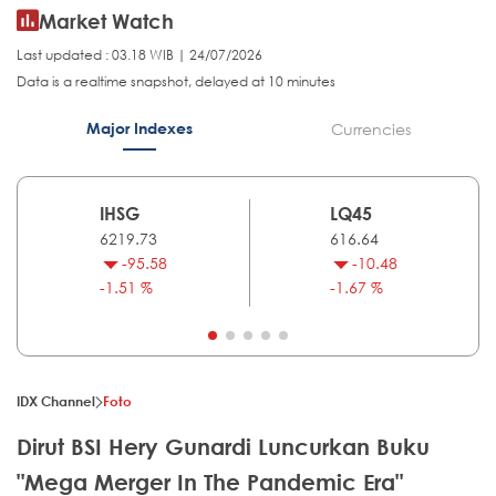
Market Watch
Last updated : 03.18 WIB | 24/07/2026
Data is a realtime snapshot, delayed at 10 minutes
Major Indexes
Currencies
IHSG
LQ45
6219.73
616.64
-95.58
-10.48
-1.51 %
-1.67 %
IDX Channel
Foto
Dirut BSI Hery Gunardi Luncurkan Buku
"Mega Merger In The Pandemic Era"