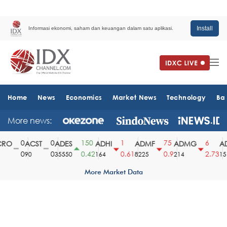
Install
Informasi ekonomi, saham dan keuangan dalam satu aplikasi.
Home
News
Economics
Market News
Technology
Ba
More news:
0
0
150
1
75
6
RO
ACST
ADES
ADHI
ADMF
ADMG
AD
0
0
0.42
0.61
0.9
2.73
90
35550
164
8225
214
151
More Market Data