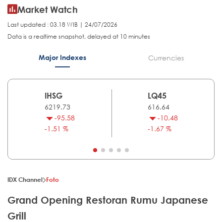
Market Watch
Last updated : 03.18 WIB | 24/07/2026
Data is a realtime snapshot, delayed at 10 minutes
Major Indexes
Currencies
IHSG
LQ45
6219.73
616.64
-95.58
-10.48
-1.51 %
-1.67 %
IDX Channel
Foto
Grand Opening Restoran Rumu Japanese
Grill