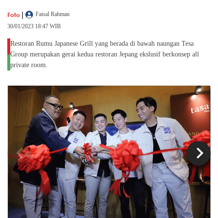
|
Foto
Faisal Rahman
30/01/2023 18:47 WIB
Restoran Rumu Japanese Grill yang berada di bawah naungan Tesa
Group merupakan gerai kedua restoran Jepang ekslusif berkonsep all
private room.
chevron_left
chevron_right