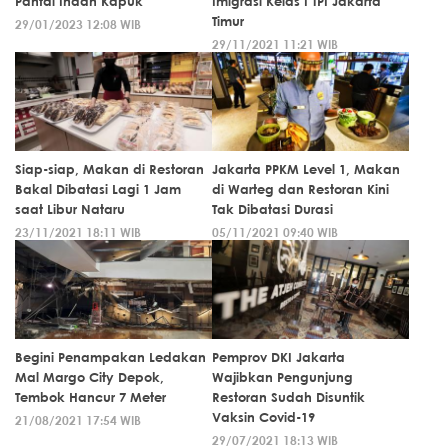
Pantai Indah Kapuk
Imigrasi Kelas I TPI Jakarta
Timur
29/01/2023 12:08 WIB
29/11/2021 11:21 WIB
Siap-siap, Makan di Restoran
Jakarta PPKM Level 1, Makan
Bakal Dibatasi Lagi 1 Jam
di Warteg dan Restoran Kini
saat Libur Nataru
Tak Dibatasi Durasi
23/11/2021 18:11 WIB
05/11/2021 09:40 WIB
Begini Penampakan Ledakan
Pemprov DKI Jakarta
Mal Margo City Depok,
Wajibkan Pengunjung
Tembok Hancur 7 Meter
Restoran Sudah Disuntik
Vaksin Covid-19
21/08/2021 17:54 WIB
29/07/2021 18:13 WIB