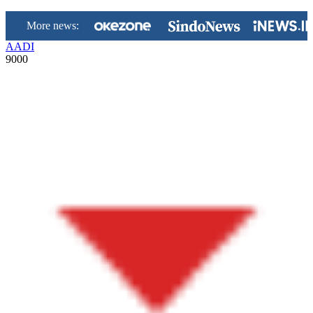
More news:
AADI
9000