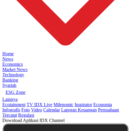
Home
News
Economics
Market News
Technology
Banking
Syariah
ESG Zone
Lainnya
Ecotainment
TV IDX Live
Milenomic
Inspirator
Economia
Infografis
Foto
Video
Calendar
Laporan Keuangan
Perusahaan
Tercatat
Regulasi
Download Aplikasi IDX Channel