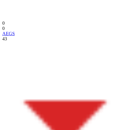
0
0
AEGS
43