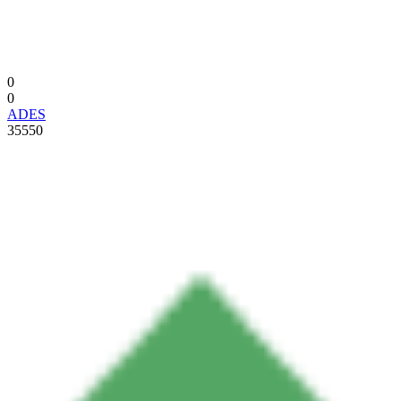
0
0
ADES
35550