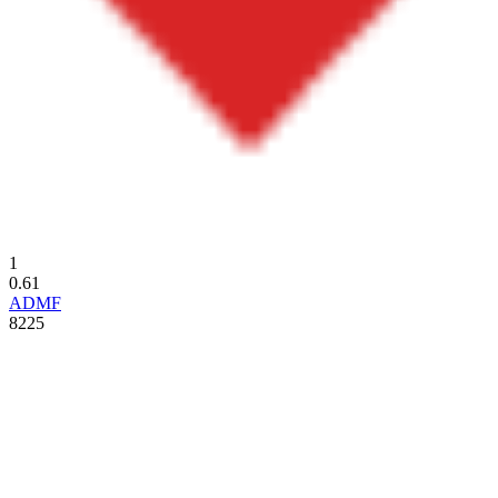
1
0.61
ADMF
8225