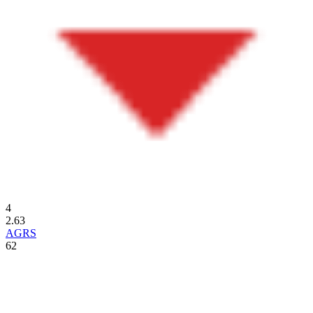
4
2.63
AGRS
62