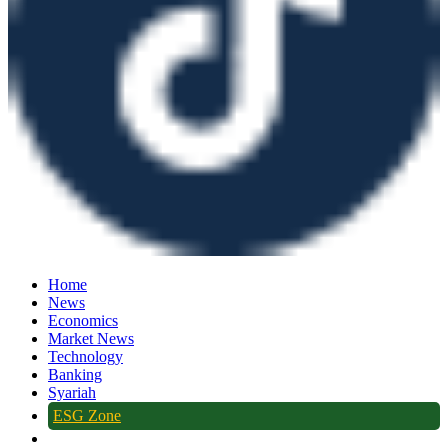
Home
News
Economics
Market News
Technology
Banking
Syariah
ESG Zone