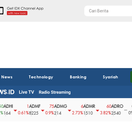
t News
Technology
Banking
Syariah
I
ADMF
ADMG
ADMR
ADRO
AEG
1
75
6
60
0
0.61%
0.9%
2.73%
3.82%
0%
8225
214
1510
2540
43