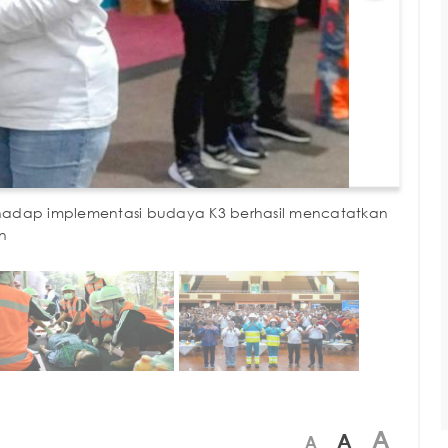
erhadap implementasi budaya K3 berhasil mencatatkan
n
A
A
A