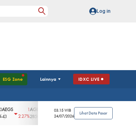
Log in
ESG Zone
Lainnya
IDXC LIVE
S
AGII
AGRO
AGRS
AHAP
AIMS
1
100
4
0
2
03.15 WIB
Lihat Data Pasar
2.27%
3.39%
2.63%
0%
2.04%
2850
148
24/07/2026
62
96
360